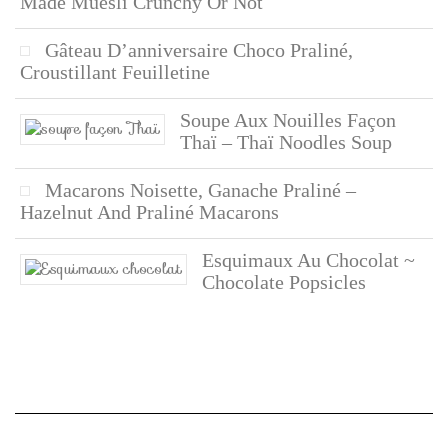
Made Muesli Crunchy Or Not
Gâteau D’anniversaire Choco Praliné,
Croustillant Feuilletine
Soupe Aux Nouilles Façon
Thaï – Thaï Noodles Soup
Macarons Noisette, Ganache Praliné –
Hazelnut And Praliné Macarons
Esquimaux Au Chocolat ~
Chocolate Popsicles