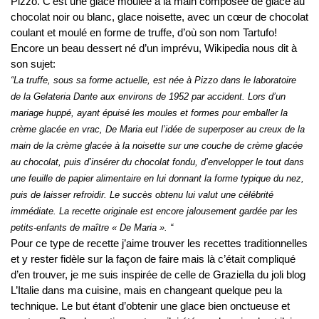
Pizzo. C’est une glace moulée à la main composée de glace au
chocolat noir ou blanc, glace noisette, avec un cœur de chocolat
coulant et moulé en forme de truffe, d’où son nom Tartufo!
Encore un beau dessert né d’un imprévu, Wikipedia nous dit à
son sujet:
“La truffe, sous sa forme actuelle, est née à Pizzo dans le laboratoire
de la Gelateria Dante aux environs de 1952 par accident. Lors d’un
mariage huppé, ayant épuisé les moules et formes pour emballer la
crème glacée en vrac, De Maria eut l’idée de superposer au creux de la
main de la crème glacée à la noisette sur une couche de crème glacée
au chocolat, puis d’insérer du chocolat fondu, d’envelopper le tout dans
une feuille de papier alimentaire en lui donnant la forme typique du nez,
puis de laisser refroidir. Le succès obtenu lui valut une célébrité
immédiate. La recette originale est encore jalousement gardée par les
petits-enfants de maître « De Maria ». “
Pour ce type de recette j’aime trouver les recettes traditionnelles
et y rester fidèle sur la façon de faire mais là c’était compliqué
d’en trouver, je me suis inspirée de celle de Graziella du joli blog
L’Italie dans ma cuisine
, mais en changeant quelque peu la
technique. Le but étant d’obtenir une glace bien onctueuse et