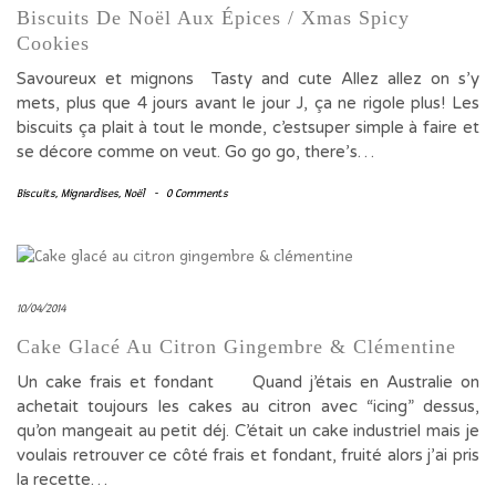
Biscuits De Noël Aux Épices / Xmas Spicy
Cookies
Savoureux et mignons Tasty and cute Allez allez on s’y
mets, plus que 4 jours avant le jour J, ça ne rigole plus! Les
biscuits ça plait à tout le monde, c’estsuper simple à faire et
se décore comme on veut. Go go go, there’s…
Biscuits
,
Mignardises
,
Noël
-
0 Comments
10/04/2014
Cake Glacé Au Citron Gingembre & Clémentine
Un cake frais et fondant Quand j’étais en Australie on
achetait toujours les cakes au citron avec “icing” dessus,
qu’on mangeait au petit déj. C’était un cake industriel mais je
voulais retrouver ce côté frais et fondant, fruité alors j’ai pris
la recette…