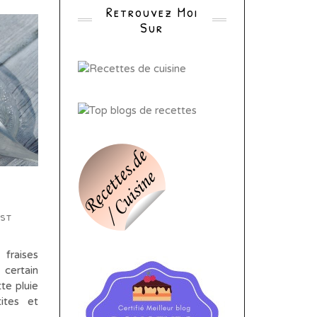
Retrouvez Moi
Sur
est
 fraises
 certain
te pluie
ites et