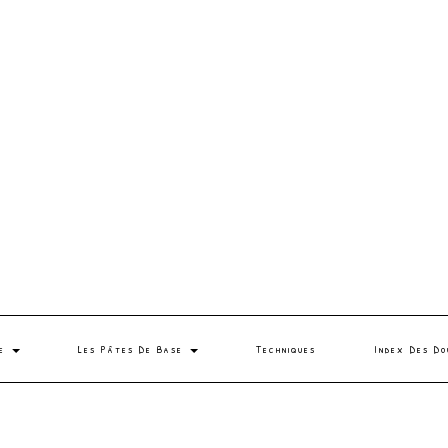
se
Les Pâtes De Base
Techniques
Index Des Do