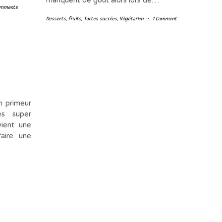
manquent de goût alors lors de…
omments
Desserts
,
fruits
,
Tartes sucrées
,
Végétarien
-
1 Comment
un primeur
es super
ient une
faire une