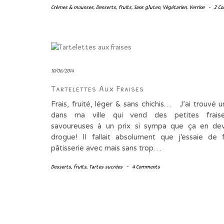
Crèmes & mousses
,
Desserts
,
fruits
,
Sans gluten
,
Végétarien
,
Verrine
-
2 C
10/06/2014
Tartelettes Aux Fraises
Frais, fruité, léger & sans chichis… J’ai trouvé 
dans ma ville qui vend des petites frais
savoureuses à un prix si sympa que ça en dev
drogue! Il fallait absolument que j’essaie de 
pâtisserie avec mais sans trop…
Desserts
,
fruits
,
Tartes sucrées
-
4 Comments