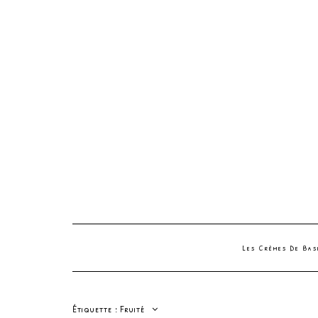
Les Crèmes De Ba
Étiquette :
Fruité