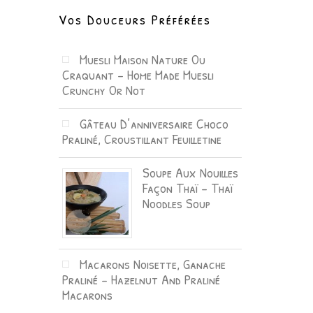
Vos Douceurs Préférées
Muesli Maison Nature Ou
Craquant – Home Made Muesli
Crunchy Or Not
Gâteau D’anniversaire Choco
Praliné, Croustillant Feuilletine
Soupe Aux Nouilles
Façon Thaï – Thaï
Noodles Soup
Macarons Noisette, Ganache
Praliné – Hazelnut And Praliné
Macarons