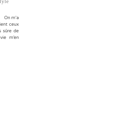
tyle
e On m’a
aient ceux
as sûre de
vie m’en