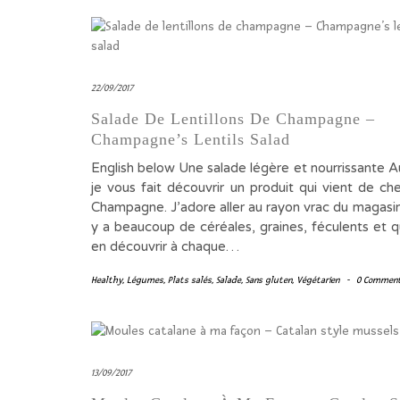
22/09/2017
Salade De Lentillons De Champagne –
Champagne’s Lentils Salad
English below Une salade légère et nourrissante A
je vous fait découvrir un produit qui vient de ch
Champagne. J’adore aller au rayon vrac du magasin 
y a beaucoup de céréales, graines, féculents et q
en découvrir à chaque…
Healthy
,
Légumes
,
Plats salés
,
Salade
,
Sans gluten
,
Végétarien
-
0 Commen
13/09/2017