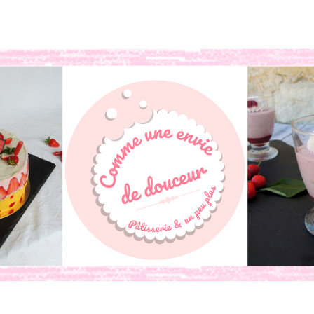
book
o