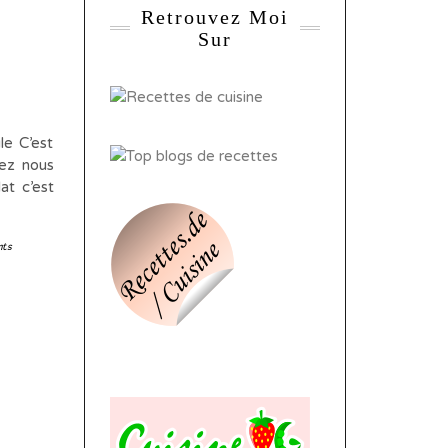
Retrouvez Moi
Sur
e C’est
hez nous
at c’est
nts