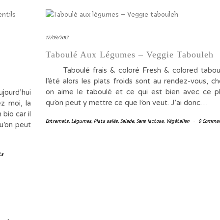
17/09/2017
Taboulé Aux Légumes – Veggie Tabouleh
Taboulé frais & coloré Fresh & colored taboul
l’été alors les plats froids sont au rendez-vous, c
on aime le taboulé et ce qui est bien avec ce pl
ujourd’hui
qu’on peut y mettre ce que l’on veut. J’ai donc…
ez moi, la
bio car il
Entremets
,
Légumes
,
Plats salés
,
Salade
,
Sans lactose
,
Végétalien
-
0 Comme
u’on peut
ts