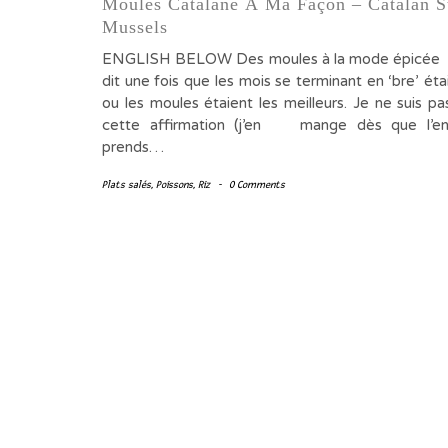
Moules Catalane À Ma Façon – Catalan S
Mussels
ENGLISH BELOW Des moules à la mode épicé
dit une fois que les mois se terminant en ‘bre’ ét
ou les moules étaient les meilleurs. Je ne suis p
cette affirmation (j’en mange dès que l’en
prends…
Plats salés
,
Poissons
,
Riz
-
0 Comments