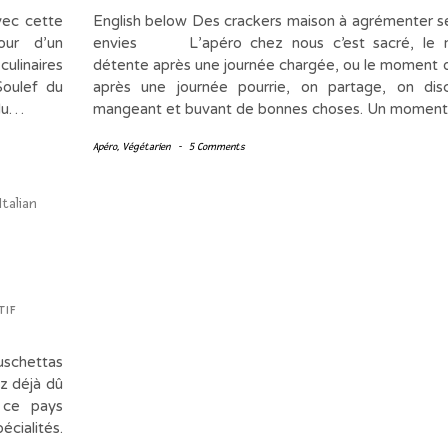
vec cette
English below Des crackers maison à agrémenter s
our d’un
envies L’apéro chez nous c’est sacré, le
culinaires
détente après une journée chargée, ou le moment 
Soulef du
après une journée pourrie, on partage, on dis
 du…
mangeant et buvant de bonnes choses. Un momen
Apéro
,
Végétarien
-
5 Comments
tif
uschettas
ez déjà dû
e ce pays
cialités.