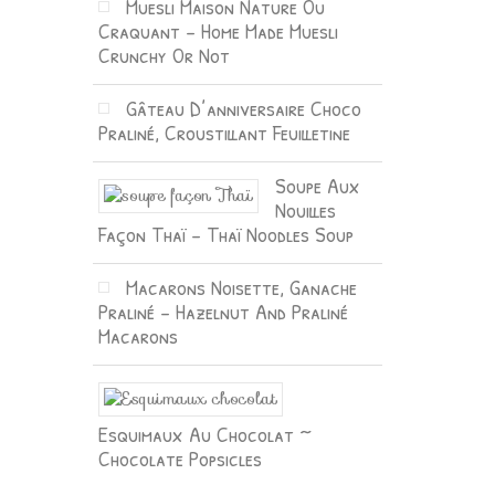
Muesli Maison Nature Ou
Craquant – Home Made Muesli
Crunchy Or Not
Gâteau D’anniversaire Choco
Praliné, Croustillant Feuilletine
Soupe Aux
Nouilles
Façon Thaï – Thaï Noodles Soup
Macarons Noisette, Ganache
Praliné – Hazelnut And Praliné
Macarons
Esquimaux Au Chocolat ~
Chocolate Popsicles