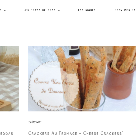
se
Les Pâtes De Base
Techniques
Index Des Do
15/01/2018
heddar
Crackers Au Fromage – Cheese Crackers’