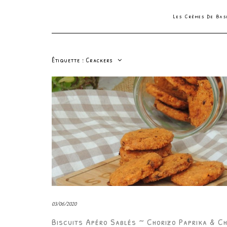
Les Crèmes De Ba
Étiquette :
Crackers
03/06/2020
Biscuits Apéro Sablés ~ Chorizo Paprika & C