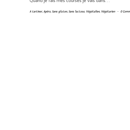
Quand je fais mes courses je vais dans…
A tartiner
,
Apéro
,
Sans gluten
,
Sans lactose
,
Végétalien
,
Végétarien
-
0 Com