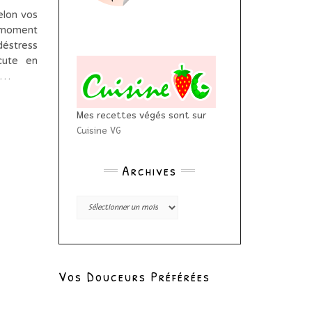
elon vos
 moment
déstress
cute en
t…
Mes recettes végés sont sur
Cuisine VG
Archives
Archives
Vos Douceurs Préférées