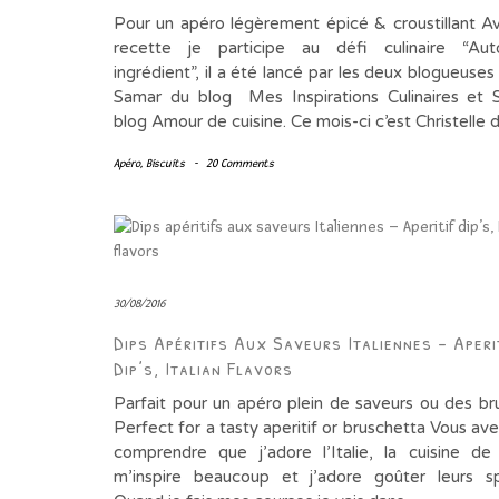
Pour un apéro légèrement épicé & croustillant A
recette je participe au défi culinaire “Aut
ingrédient”, il a été lancé par les deux blogueuses 
Samar du blog Mes Inspirations Culinaires et 
blog Amour de cuisine. Ce mois-ci c’est Christelle
Apéro
,
Biscuits
-
20 Comments
30/08/2016
Dips Apéritifs Aux Saveurs Italiennes – Aperi
Dip’s, Italian Flavors
Parfait pour un apéro plein de saveurs ou des br
Perfect for a tasty aperitif or bruschetta Vous av
comprendre que j’adore l’Italie, la cuisine d
m’inspire beaucoup et j’adore goûter leurs spé