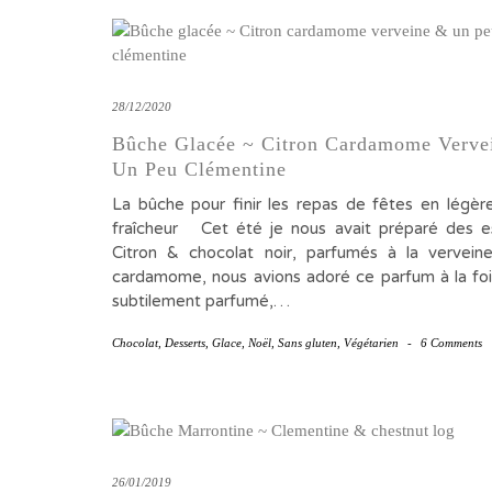
28/12/2020
Bûche Glacée ~ Citron Cardamome Verve
Un Peu Clémentine
La bûche pour finir les repas de fêtes en légèr
fraîcheur Cet été je nous avait préparé des 
Citron & chocolat noir, parfumés à la vervein
cardamome, nous avions adoré ce parfum à la fois
subtilement parfumé,…
Chocolat
,
Desserts
,
Glace
,
Noël
,
Sans gluten
,
Végétarien
-
6 Comments
26/01/2019