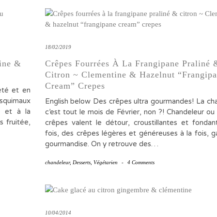
18/02/2019
ine &
Crêpes Fourrées À La Frangipane Praliné 
Citron ~ Clementine & Hazelnut “frangip
Cream” Crepes
eté et en
esquimaux
English below Des crêpes ultra gourmandes! La ch
e et à la
c’est tout le mois de Février, non ?! Chandeleur ou
 fruitée,
crêpes valent le détour, croustillantes et fondan
fois, des crêpes légères et généreuses à la fois, g
gourmandise. On y retrouve des…
chandeleur
,
Desserts
,
Végétarien
-
4 Comments
10/04/2014