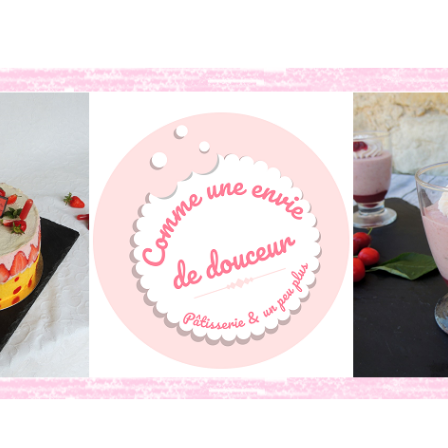
book
o