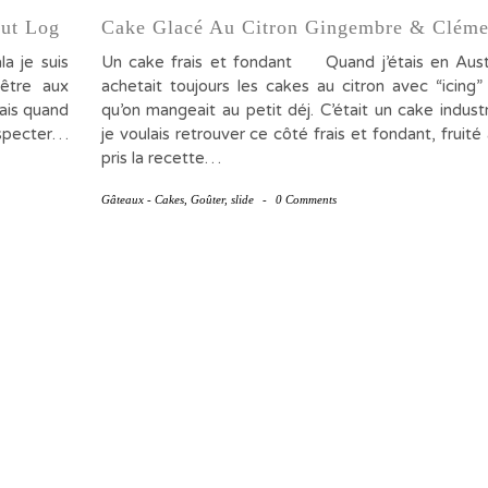
nut Log
Cake Glacé Au Citron Gingembre & Cléme
a je suis
Un cake frais et fondant Quand j’étais en Aust
 être aux
achetait toujours les cakes au citron avec “icing”
ais quand
qu’on mangeait au petit déj. C’était un cake industr
especter…
je voulais retrouver ce côté frais et fondant, fruité a
pris la recette…
Gâteaux - Cakes
,
Goûter
,
slide
-
0 Comments