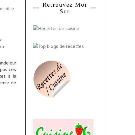
Retrouvez Moi
Sur
&
ane
andeleur
 pas ces
tes à la
arnie de