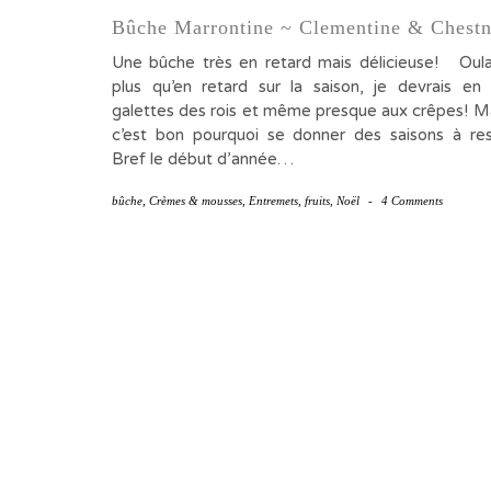
Bûche Marrontine ~ Clementine & Chest
Une bûche très en retard mais délicieuse! Oulal
plus qu’en retard sur la saison, je devrais en
galettes des rois et même presque aux crêpes! M
c’est bon pourquoi se donner des saisons à r
Bref le début d’année…
bûche
,
Crèmes & mousses
,
Entremets
,
fruits
,
Noël
-
4 Comments