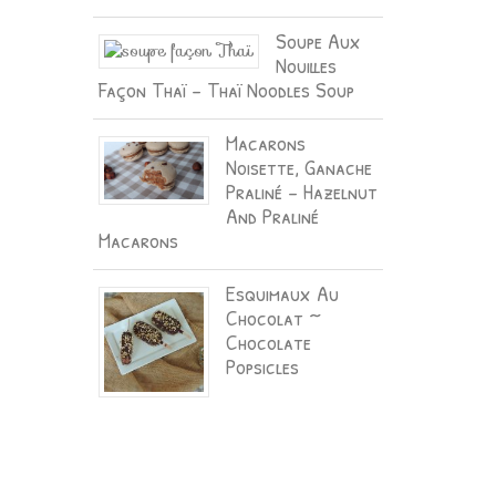
Soupe Aux
Nouilles
Façon Thaï – Thaï Noodles Soup
Macarons
Noisette, Ganache
Praliné – Hazelnut
And Praliné
Macarons
Esquimaux Au
Chocolat ~
Chocolate
Popsicles