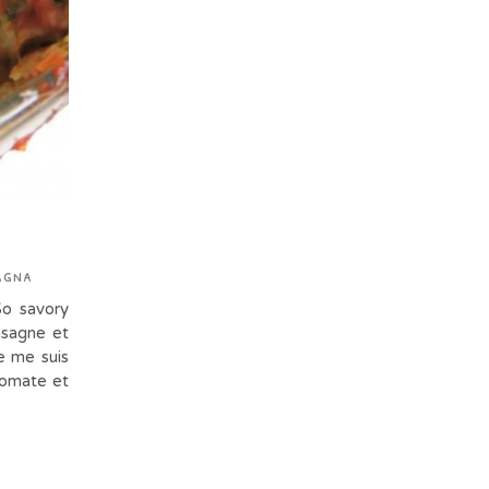
agna
So savory
asagne et
Je me suis
 tomate et