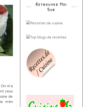
Retrouvez Moi
Sur
 On m’a
ent ceux
 sûre de
ie m’en