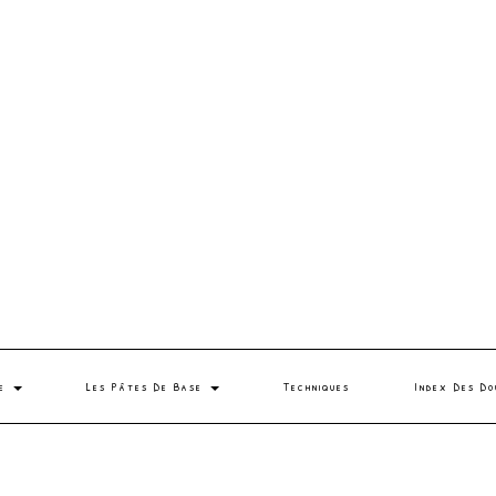
se
Les Pâtes De Base
Techniques
Index Des Do