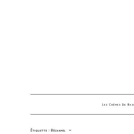
Les Crèmes De Ba
Étiquette :
Béchamel