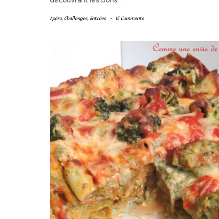
découvrant les bons…
Apéro
,
Challenges
,
Entrées
-
15 Comments