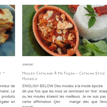
13/09/2017
t ~
Moules Catalane À Ma Façon – Catalan Style
Mussels
honneur de
ENGLISH BELOW Des moules à la mode épicée
rraine. Le
dit une fois que les mois se terminant en ‘bre’ étai
 produits
ou les moules étaient les meilleurs. Je ne suis pas
égaler en
cette affirmation (j’en mange dès que l’env