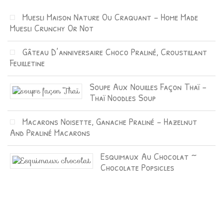
Muesli Maison Nature Ou Craquant – Home Made
Muesli Crunchy Or Not
Gâteau D’anniversaire Choco Praliné, Croustillant
Feuilletine
Soupe Aux Nouilles Façon Thaï –
Thaï Noodles Soup
Macarons Noisette, Ganache Praliné – Hazelnut
And Praliné Macarons
Esquimaux Au Chocolat ~
Chocolate Popsicles