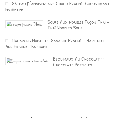
Gâteau D’anniversaire Choco Praliné, Croustillant
Feuilletine
Soupe Aux Nouilles Façon Thaï –
Thaï Noodles Soup
Macarons Noisette, Ganache Praliné – Hazelnut
And Praliné Macarons
Esquimaux Au Chocolat ~
Chocolate Popsicles