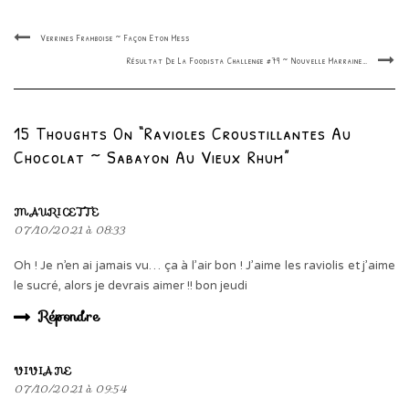
Verrines Framboise ~ Façon Eton Mess
Résultat De La Foodista Challenge #79 ~ Nouvelle Marraine…
15 Thoughts On “Ravioles Croustillantes Au
Chocolat ~ Sabayon Au Vieux Rhum”
MAURICETTE
07/10/2021 à 08:33
Oh ! Je n’en ai jamais vu… ça à l’air bon ! J’aime les raviolis et j’aime
le sucré, alors je devrais aimer !! bon jeudi
Répondre
VIVIANE
07/10/2021 à 09:54