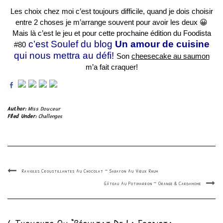
Les choix chez moi c’est toujours difficile, quand je dois choisir
entre 2 choses je m’arrange souvent pour avoir les deux 😀
Mais là c’est le jeu et pour cette prochaine édition du Foodista
c’est Soulef du blog
Un amour de cuisine
#80
qui nous mettra au défi!
Son
cheesecake au saumon
m’a fait craquer!
Author:
Miss Douceur
Filed Under:
Challenges
Ravioles Croustillantes Au Chocolat ~ Sabayon Au Vieux Rhum
Gâteau Au Potimarron ~ Orange & Cardamome
6 Thoughts On “Résultat De La Foodista