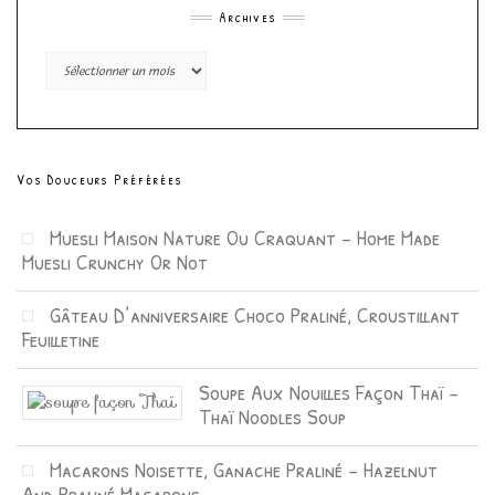
Archives
Archives
Vos Douceurs Préférées
Muesli Maison Nature Ou Craquant – Home Made
Muesli Crunchy Or Not
Gâteau D’anniversaire Choco Praliné, Croustillant
Feuilletine
Soupe Aux Nouilles Façon Thaï –
Thaï Noodles Soup
Macarons Noisette, Ganache Praliné – Hazelnut
And Praliné Macarons