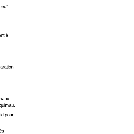
 bec”
ent à
aration
imaux
squimau.
id pour
rès