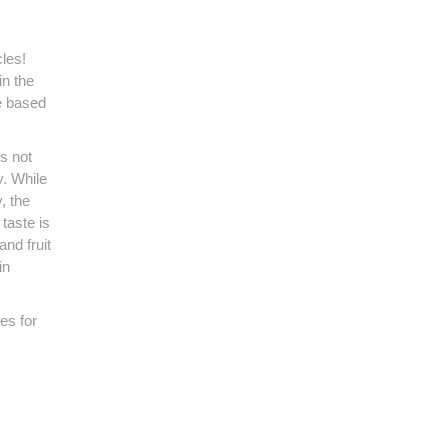
les!
in the
pe based
 is not
y.
While
, the
 taste is
nd fruit
in
es for