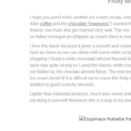
Fruity ta
I hope you won’t mind, another ice cream recipe, s
After
coffee
and the
chocolate “magnums”
I wanted fr
freezer, two fruits that get married very well.
The mix o
on italian meringue an whipped up cream there is sw
I love this basis because it gives a smooth and cream
hard as stone as we can obtain with some other reci
shopping I found a white chocolate almond flavored bar
taste was quite strong so I used the classic white cho
not hidden by the choclate almond flavor.
The end resu
ice cream loved it!
It is difficult not to crave this fru
addition to good crunchy almonds.
Lighter than industrial products, much less sweet and
not doing it yourself!
Moreover this is a way to try eve