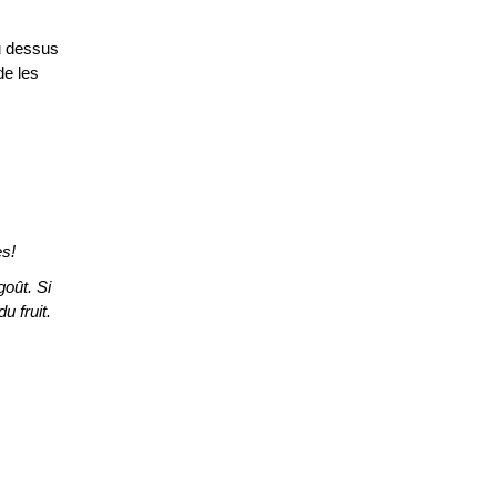
u dessus
de les
es!
goût. Si
u fruit.