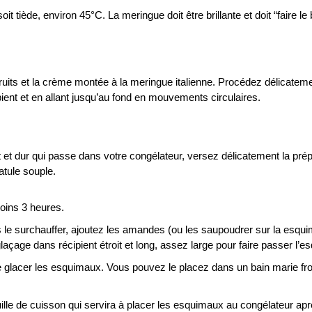
it tiède, environ 45°C. La meringue doit être brillante et doit “faire le
e fruits et la crème montée à la meringue italienne. Procédez délicatem
pient et en allant jusqu’au fond en mouvements circulaires.
t dur qui passe dans votre congélateur, versez délicatement la prép
atule souple.
oins 3 heures.
as le surchauffer, ajoutez les amandes (ou les saupoudrer sur la esqu
laçage dans récipient étroit et long, assez large pour faire passer l’e
e glacer les esquimaux. Vous pouvez le placez dans un bain marie fro
lle de cuisson qui servira à placer les esquimaux au congélateur ap