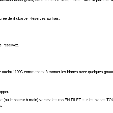
rée de rhubarbe. Réservez au frais.
e, réservez.
ange atteint 110°C commencez à monter les blancs avec quelques goutt
opper.
he (ou le batteur à main) versez le sirop EN FILET, sur les blancs T
s.