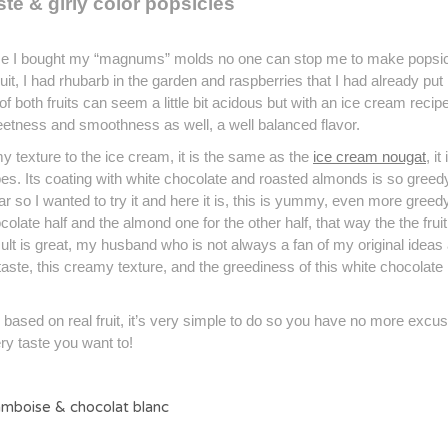
ste & girly color popsicles
ince I bought my “magnums” molds no one can stop me to make popsic
uit, I had rhubarb in the garden and raspberries that I had already put 
f both fruits can seem a little bit acidous but with an ice cream reci
eetness and smoothness as well, a well balanced flavor.
y texture to the ice cream, it is the same as the
ice cream nougat
, it
pes.
Its coating with white chocolate and roasted almonds is so greed
 so I wanted to try it and here it is, this is yummy, even more greedy
colate half and the almond one for the other half, that way the t
he fruit
lt is great, my husband who is not always a fan of my original ideas a
ity taste, this creamy texture, and the greediness of this white chocolate 
 based on real fruit, it’s very simple to do so you have no more excus
ry taste you want to!