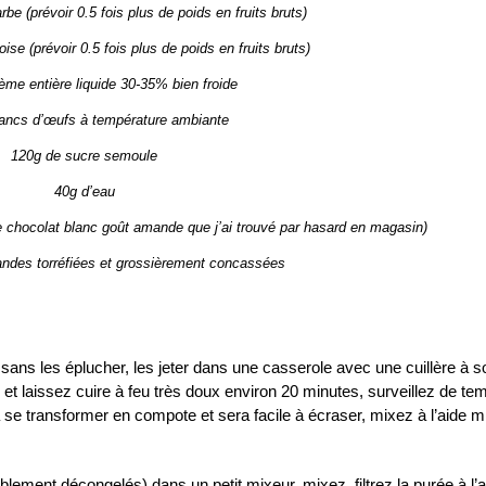
be (prévoir 0.5 fois plus de poids en fruits bruts)
se (prévoir 0.5 fois plus de poids en fruits bruts)
ème entière liquide 30-35% bien froide
lancs d’œufs à température ambiante
120g de sucre semoule
40g d’eau
de chocolat blanc goût amande que j’ai trouvé par hasard en magasin)
ndes torréfiées et grossièrement concassées
ans les éplucher, les jeter dans une casserole avec une cuillère à 
 et laissez cuire à feu très doux environ 20 minutes, surveillez de te
 se transformer en compote et sera facile à écraser, mixez à l’aide m
ablement décongelés) dans un petit mixeur, mixez, filtrez la purée à l’a