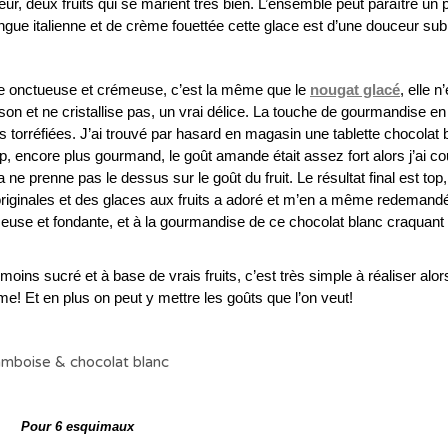
ur, deux fruits qui se marient très bien. L’ensemble peut paraître un 
ue italienne et de crème fouettée cette glace est d’une douceur sub
ure onctueuse et crémeuse, c’est la même que le
nougat glacé
, elle n
 et ne cristallise pas, un vrai délice. La touche de gourmandise en
orréfiées. J’ai trouvé par hasard en magasin une tablette chocolat 
top, encore plus gourmand, le goût amande était assez fort alors j’ai c
ne prenne pas le dessus sur le goût du fruit. Le résultat final est to
originales et des glaces aux fruits a adoré et m’en a même redemand
crémeuse et fondante, et à la gourmandise de ce chocolat blanc craquant
oins sucré et à base de vrais fruits, c’est très simple à réaliser alo
e! Et en plus on peut y mettre les goûts que l’on veut!
Pour 6 esquimaux