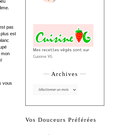
peu
lime.
’est pas
 plus est
blanc
oupé
Mes recettes végés sont sur
p, mon
Cuisine VG
é!
Archives
rs vous
Archives
Vos Douceurs Préférées