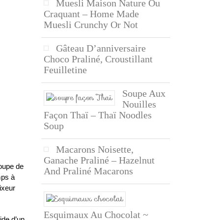
Muesli Maison Nature Ou
Craquant – Home Made
Muesli Crunchy Or Not
Gâteau D’anniversaire
Choco Praliné, Croustillant
Feuilletine
Soupe Aux
Nouilles
Façon Thaï – Thaï Noodles
Soup
Macarons Noisette,
Ganache Praliné – Hazelnut
soupe de
And Praliné Macarons
mps à
ixeur
Esquimaux Au Chocolat ~
ide d’un