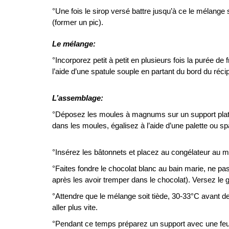
°Une fois le sirop versé battre jusqu’à ce le mélange so
(former un pic).
Le mélange:
°Incorporez petit à petit en plusieurs fois la purée d
l’aide d’une spatule souple en partant du bord du réci
L’assemblage:
°Déposez les moules à magnums sur un support plat e
dans les moules, égalisez à l’aide d’une palette ou sp
°Insérez les bâtonnets et placez au congélateur au m
°Faites fondre le chocolat blanc au bain marie, ne p
après les avoir tremper dans le chocolat). Versez le g
°Attendre que le mélange soit tiède, 30-33°C avant d
aller plus vite.
°Pendant ce temps préparez un support avec une feui