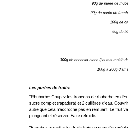
90g de purée de rhubar
90g de purée de framboi
100g de cr
60g de b
300g de chocolat blanc (j’ai mis moitié 
100g à 200g d’ama
Les purées de fruits:
°Rhubarbe: Coupez les tronçons de rhubarbe en dés s
sucre complet (rapadura) et 2 cuillères d’eau. Couvrir
autre que cela n’accroche pas en remuant. Le fruit va
plongeant et réserver. Faire refroidir.
°Framboise: mettre les fruits frais ou surgelés (préal