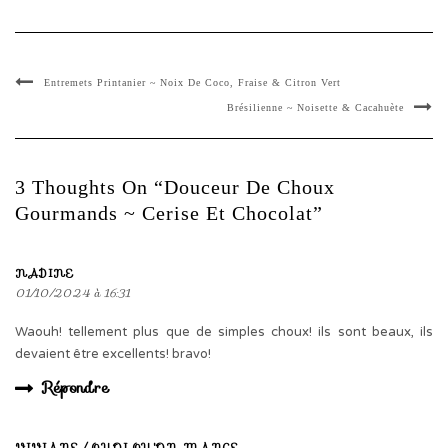
Entremets Printanier ~ Noix De Coco, Fraise & Citron Vert
Brésilienne ~ Noisette & Cacahuète
3 Thoughts On “Douceur De Choux
Gourmands ~ Cerise Et Chocolat”
NADINE
01/10/2024 à 16:31
Waouh! tellement plus que de simples choux! ils sont beaux, ils
devaient être excellents! bravo!
Répondre
VIVIANE / QUOI QU'ON MANGE ,