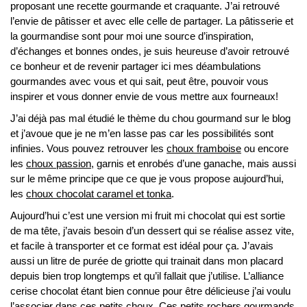
proposant une recette gourmande et craquante. J’ai retrouvé
l’envie de pâtisser et avec elle celle de partager. La pâtisserie et
la gourmandise sont pour moi une source d’inspiration,
d’échanges et bonnes ondes, je suis heureuse d’avoir retrouvé
ce bonheur et de revenir partager ici mes déambulations
gourmandes avec vous et qui sait, peut être, pouvoir vous
inspirer et vous donner envie de vous mettre aux fourneaux!
J’ai déjà pas mal étudié le thème du chou gourmand sur le blog
et j’avoue que je ne m’en lasse pas car les possibilités sont
infinies. Vous pouvez retrouver les
choux framboise
ou encore
les
choux passion
, garnis et enrobés d’une ganache, mais aussi
sur le même principe que ce que je vous propose aujourd’hui,
les
choux chocolat caramel et tonka
.
Aujourd’hui c’est une version mi fruit mi chocolat qui est sortie
de ma tête, j’avais besoin d’un dessert qui se réalise assez vite,
et facile à transporter et ce format est idéal pour ça. J’avais
aussi un litre de purée de griotte qui trainait dans mon placard
depuis bien trop longtemps et qu’il fallait que j’utilise.
L’alliance
cerise chocolat étant bien connue pour être délicieuse j’ai voulu
l’associer dans ces petits choux. Ces petits rochers gourmands