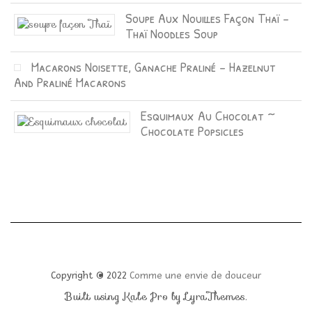
Soupe Aux Nouilles Façon Thaï –
Thaï Noodles Soup
Macarons Noisette, Ganache Praliné – Hazelnut
And Praliné Macarons
Esquimaux Au Chocolat ~
Chocolate Popsicles
Copyright © 2022
Comme une envie de douceur
Built using
Kale Pro
by
LyraThemes
.