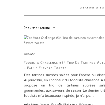
Les Crèmes De Ba
Étiquette :
TARTINE
28/10/2017
Foodista Challenge #34 Trio De Tartines Aut
– Fall’s Flavors Toasts
Des tartines sucrées salées pour l’apéro ou dî
Aujourd’hui, en l’honneur du foodista challenge #
propose un trio de tartines sucrées sal
gourmandes, aux saveurs de saison. Le dernier th
foodista m’a beaucoup inspirée, je n’ai pu…
Apéro
,
Entrées
,
Légumes
,
Plats salés
,
Végétarien
-
10 Comments