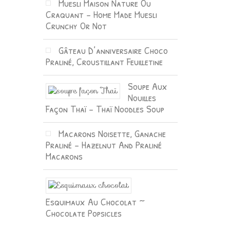
Muesli Maison Nature Ou
Craquant – Home Made Muesli
Crunchy Or Not
Gâteau D’anniversaire Choco
Praliné, Croustillant Feuilletine
Soupe Aux
Nouilles
Façon Thaï – Thaï Noodles Soup
Macarons Noisette, Ganache
Praliné – Hazelnut And Praliné
Macarons
Esquimaux Au Chocolat ~
Chocolate Popsicles