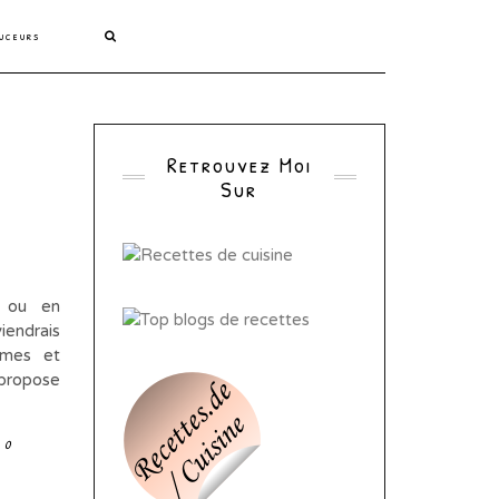
uceurs
Retrouvez Moi
Sur
 ou en
endrais
umes et
 propose
0