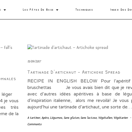
se
Les Pâtes De Base
Techniques
Index Des Do
15/09/2017
Tartinade D’artichaut – Artichoke Spread
omnales
RECIPE IN ENGLISH BELOW Pour l’apéritif
bruschettas Je vous avais bien dit que je revi
avec d’autres idées apéritives à base de lég
ner léger
d’inspiration italienne, alors me revoilà! Je vous
34 je vous
aujourd’hui une tartinade d’artichaut, une sorte de…
ées très
ème de la
A tartiner
,
Apéro
,
Légumes
,
Sans gluten
,
Sans lactose
,
Végétalien
,
Végétarien
-
Comments