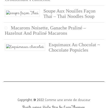
Soupe Aux Nouilles Façon
Thaï – Thaï Noodles Soup
Macarons Noisette, Ganache Praliné –
Hazelnut And Praliné Macarons
Esquimaux Au Chocolat ~
Chocolate Popsicles
Copyright © 2022
Comme une envie de douceur
Built using
Kale Pro
by
LyraThemes
.