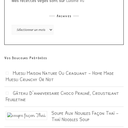
Mes recettes végés sont sur
Cuisine VG
Archives
Archives
Vos Douceurs Préférées
Muesli Maison Nature Ou Craquant – Home Made
Muesli Crunchy Or Not
Gâteau D’anniversaire Choco Praliné, Croustillant
Feuilletine
Soupe Aux Nouilles Façon Thaï –
Thaï Noodles Soup