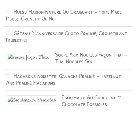
Muesli Maison Nature Ou Craquant – Home Made
Muesli Crunchy Or Not
Gâteau D’anniversaire Choco Praliné, Croustillant
Feuilletine
Soupe Aux Nouilles Façon Thaï –
Thaï Noodles Soup
Macarons Noisette, Ganache Praliné – Hazelnut
And Praliné Macarons
Esquimaux Au Chocolat ~
Chocolate Popsicles