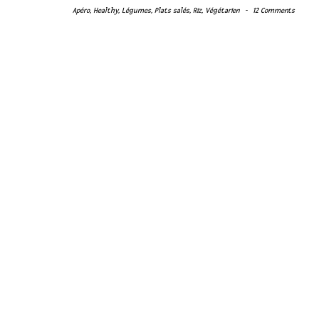
Apéro
,
Healthy
,
Légumes
,
Plats salés
,
Riz
,
Végétarien
-
12 Comments