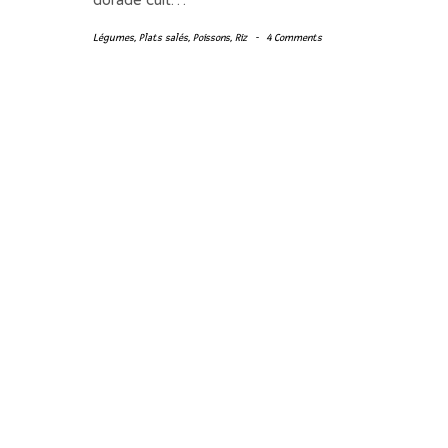
dorade cuit…
Légumes
,
Plats salés
,
Poissons
,
Riz
-
4 Comments