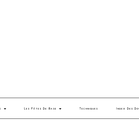
se
Les Pâtes De Base
Techniques
Index Des Do