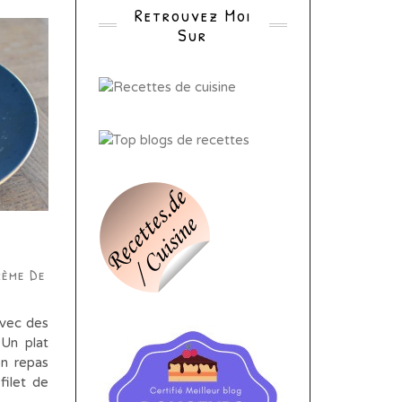
Retrouvez Moi
Sur
rème De
avec des
 Un plat
on repas
filet de