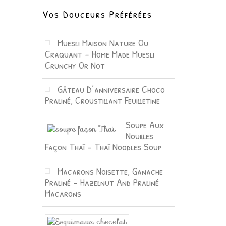
Vos Douceurs Préférées
Muesli Maison Nature Ou
Craquant – Home Made Muesli
Crunchy Or Not
Gâteau D’anniversaire Choco
Praliné, Croustillant Feuilletine
Soupe Aux
Nouilles
Façon Thaï – Thaï Noodles Soup
Macarons Noisette, Ganache
Praliné – Hazelnut And Praliné
Macarons