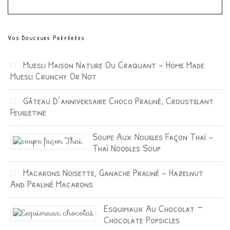
Vos Douceurs Préférées
Muesli Maison Nature Ou Craquant – Home Made
Muesli Crunchy Or Not
Gâteau D’anniversaire Choco Praliné, Croustillant
Feuilletine
Soupe Aux Nouilles Façon Thaï –
Thaï Noodles Soup
Macarons Noisette, Ganache Praliné – Hazelnut
And Praliné Macarons
Esquimaux Au Chocolat ~
Chocolate Popsicles