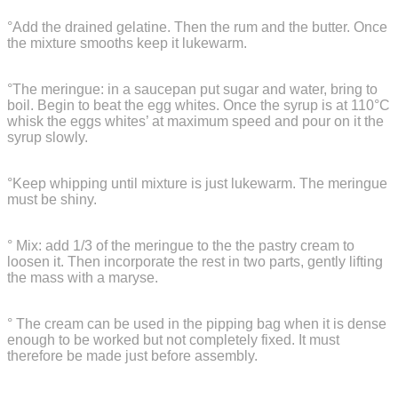
°Add the drained gelatine.
Then the rum and the butter.
Once
the mixture smooths keep it lukewarm.
°The meringue: in a saucepan put sugar and water, bring to
boil
.
Begin to beat the egg whites.
Once the syrup is at 110°C
whisk the eggs whites’ at maximum speed and pour on it the
syrup slowly.
°Keep whipping until mixture is just lukewarm.
The meringue
must be shiny.
° Mix: add 1/3 of the meringue to the the pastry cream to
loosen it.
Then incorporate the rest in two parts, gently lifting
the mass with a maryse.
° The cream can be used in the pipping bag when it is dense
enough to be worked but not completely fixed.
It must
therefore be made just before assembly.