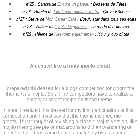
n°25 : Sandra de
Encore un gâteau
: Desserts de Fêtes
n°26 : Aurélia de
Les Gourmandises de Ya
: Ça va Bûcher !
n°27 : Steve de
Mon Carnet Café
: L’œuf, star dans tous ses états
n°28 : Valérie de
1,2,3…Dégustez !
: La ronde des poivres
n°29 : Hélène de
Keskonmangemaman
: It’s my cup of tea
A dessert like a fruity mojito cloud
I prepared this dessert for a blogs competition for whom the 
theme was mojito. So all the competitors have to realize a 
savory or sweet recipe on these theme.
In short I realized this dessert for my first participation at this 
competition and I must say that the theme inspired me 
greatly. I first thought of revisiting a classic mojito version, like 
mojito meringuée pie or macaroons and then wandering on 
the net other ideas came to me to make my own creation.