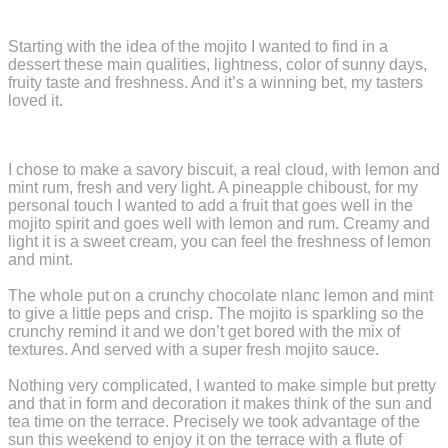
Starting with the idea of ​​the mojito I wanted to find in a 
dessert these main qualities, lightness, color of sunny days, 
fruity taste and freshness. And it’s a winning bet, my tasters 
loved it. 
I chose to make a savory biscuit, a real cloud, with lemon and 
mint rum, fresh and very light. A pineapple chiboust, for my 
personal touch I wanted to add a fruit that goes well in the 
mojito spirit and goes well with lemon and rum. Creamy and 
light it is a sweet cream, you can feel the freshness of lemon 
and mint.
The whole put on a crunchy chocolate nlanc lemon and mint 
to give a little peps and crisp. The mojito is sparkling so the 
crunchy remind it and we don’t get bored with the mix of 
textures. And served with a super fresh mojito sauce.
Nothing very complicated, I wanted to make simple but pretty 
and that in form and decoration it makes think of the sun and 
tea time on the terrace. Precisely we took advantage of the 
sun this weekend to enjoy it on the terrace with a flute of 