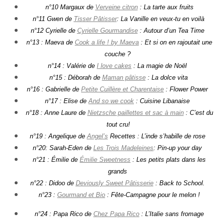
n°10 Margaux de
Verveine citron
: La tarte aux fruits
n°11 Gwen de
Tisser Pâtisser
: La Vanille en veux-tu en voilà
n°12 Cyrielle de
Cyrielle Gourmandise
: Autour d’un Tea Time
n°13 : Maeva de
Cook a life ! by Maeva
: Et si on en rajoutait une
couche ?
n°14 : Valérie de
I love cakes
: La magie de Noël
n°15 : Déborah de
Maman pâtisse
: La dolce vita
n°16 : Gabrielle de
Petite Cuillère et Charentaise
: Flower Power
n°17 : Elise de
And so we cook
: Cuisine Libanaise
n°18 : Anne Laure de
Nietzsche paillettes et sac à main
: C’est du
tout cru!
n°19 : Angelique de
Angel’s
Recettes : L’inde s’habille de rose
n°20: Sarah-Eden de
Les Trois Madeleines
: Pin-up your day
n°21 : Émilie de
Émilie Sweetness
: Les petits plats dans les
grands
n°22 : Didoo de
Deviously Sweet Pâtisserie
: Back to School.
n°23 :
Gourmand et Bio
: Fête-Campagne pour le melon !
n°24 : Papa Rico de
Chez Papa Rico
: L’Italie sans fromage