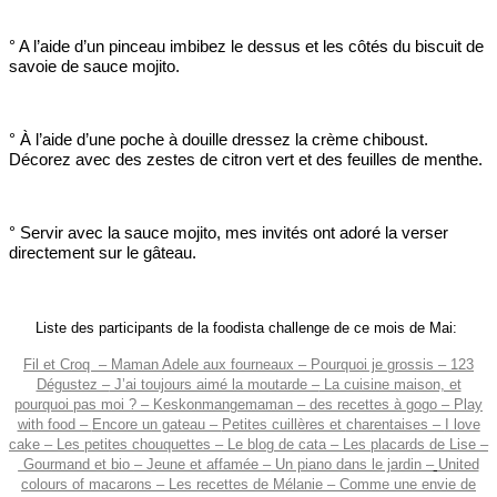
° A l’aide d’un pinceau imbibez le dessus et les côtés du biscuit de
savoie de sauce mojito.
° À l’aide d’une poche à douille dressez la crème chiboust.
Décorez avec des zestes de citron vert et des feuilles de menthe.
° Servir avec la sauce mojito, mes invités ont adoré la verser
directement sur le gâteau.
Liste des participants de la foodista challenge de ce mois de Mai:
Fil et Croq –
Maman Adele aux fourneaux –
Pourquoi je grossis –
123
Dégustez –
J’ai toujours aimé la moutarde –
La cuisine maison, et
pourquoi pas moi ? –
Keskonmangemaman –
des recettes à gogo –
Play
with food –
Encore un gateau –
Petites cuillères et
charentaises –
I love
cake
– Les petites chouquettes –
Le blog de cata –
Les placards de Lise
–
Gourmand et bio
– Jeune et affamée –
Un piano dans le jardin –
United
colours of macarons –
Les recettes de Mélanie –
Comme une envie de