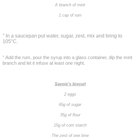
A branch of mint
1 cap of rum
° In a saucepan put water, sugar, zest, mix and bring to
105°C.
° Add the rum, pour the syrup into a glass container, dip the mint
branch and let it infuse at least one night.
Savoie’s biscuit
2 eggs
65g of sugar
35g of flour
15g of corn starch
The zest of one lime