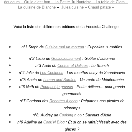
douceurs
– Ou la c’est bon
– La Petite Ju Nantaise
– La table de Clara
–
La cuisine de
Blanche
–
Julea cuisine
– Chaud patate –
Voici la liste des différentes éditions de la Foodista Challenge
n°1 Steph de
Cuisine moi un mouton
: Cupcakes & muffins
n°2 Lucie de
Goulucieusement
: Goûter d’automne
n°3 Aude de
Contes et Délices
: Le Brunch
n°4 Julia de
Les Cookines
: Les recettes cosy de Scandinavie
n°5 Anaïs de
Lemon and Sardine
: Un zeste de Méditerranée
n°6 Nath de
Pourquoi je grossis
: Petits délices… pour grands
gourmands
n°7 Gordana des
Recettes à gogo
: Préparons nos picnics de
printemps
n°8: Audrey de
Cooking n co
: Saveurs d’Asie
n°9 Adeline de
Cook’N Blog
: Et si on se rafraîchissait avec des
glaces ?