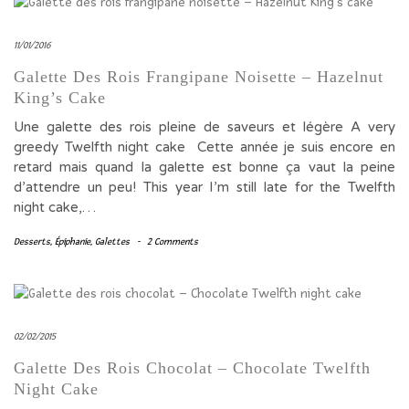
11/01/2016
Galette Des Rois Frangipane Noisette – Hazelnut
King’s Cake
Une galette des rois pleine de saveurs et légère A very
greedy Twelfth night cake Cette année je suis encore en
retard mais quand la galette est bonne ça vaut la peine
d’attendre un peu! This year I’m still late for the Twelfth
night cake,…
Desserts
,
Épiphanie
,
Galettes
-
2 Comments
02/02/2015
Galette Des Rois Chocolat – Chocolate Twelfth
Night Cake