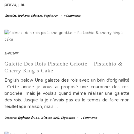
prévu, j’ai…
Chocolat
,
Épiphanie
,
Galettes
,
Végétarien
-
4 Comments
21/09/2017
Galette Des Rois Pistache Griotte – Pistachio &
Cherry King’s Cake
English below Une galette des rois avec un brin d’originalité
Cette année je vous ai proposé une couronne des rois
briochée, mais je voulais quand même réaliser une galette
des rois. Jusque la je n’avais pas eu le temps de faire mon
feuilletage maison, mais…
Desserts
,
Épiphanie
,
fruits
,
Galettes
,
Noël
,
Végétarien
-
0 Comments