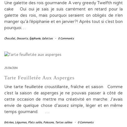
Une galette des rois gourmande A very greedy Twelfth night
cake Oui oui je sais je suis carrément en retard pour la
galette des rois, mais pourquoi seraient on obligés de n’en
manger qu’à l’épiphanie et en janvier?! Après tout si c’est bon
pourquoi…
Chocolat
,
Desserts
,
Épiphanie
,
Galettes
-
0 Comments
25/04/2014
Tarte Feuilletée Aux Asperges
Une tarte feuilletée croustillante, fraîche et saison Comme
c’est la saison de asperges je ne pouvais passer à côté de
cette occasion de mettre ma créativité en marche. J’avais
envie de quelque chose d’assez simple, léger et en même
temps gourmand. …
Entrées
,
Légumes
,
Plats salés
,
Poissons
,
Tartes salées
-
0 Comments