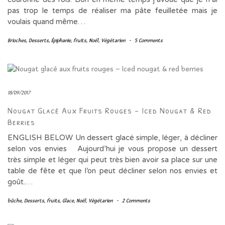
pas trop le temps de réaliser ma pâte feuilletée mais je
voulais quand même…
Brioches
,
Desserts
,
Épiphanie
,
fruits
,
Noël
,
Végétarien
-
5 Comments
18/09/2017
Nougat Glacé Aux Fruits Rouges – Iced Nougat & Red
Berries
ENGLISH BELOW Un dessert glacé simple, léger, à décliner
selon vos envies Aujourd’hui je vous propose un dessert
très simple et léger qui peut très bien avoir sa place sur une
table de fête et que l’on peut décliner selon nos envies et
goût.…
bûche
,
Desserts
,
fruits
,
Glace
,
Noël
,
Végétarien
-
2 Comments