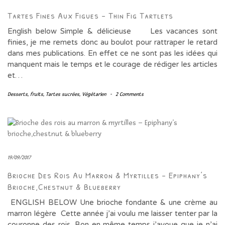
Tartes Fines Aux Figues – Thin Fig Tartlets
English below Simple & délicieuse Les vacances sont
finies, je me remets donc au boulot pour rattraper le retard
dans mes publications. En effet ce ne sont pas les idées qui
manquent mais le temps et le courage de rédiger les articles
et…
Desserts
,
fruits
,
Tartes sucrées
,
Végétarien
-
2 Comments
19/09/2017
Brioche Des Rois Au Marron & Myrtilles – Epiphany’s
Brioche,chestnut & Blueberry
ENGLISH BELOW Une brioche fondante & une crème au
marron légère Cette année j’ai voulu me laisser tenter par la
couronne des rois. Bon en même temps j’avoue que je n’ai