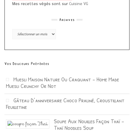
Mes recettes végés sont sur
Cuisine VG
Archives
Archives
Vos Douceurs Préférées
Muesli Maison Nature Ou Craquant – Home Made
Muesli Crunchy Or Not
Gâteau D’anniversaire Choco Praliné, Croustillant
Feuilletine
Soupe Aux Nouilles Façon Thaï –
Thaï Noodles Soup