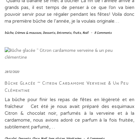
Quand la banane se met à bûcher La fin de l’année arrive à
grands pas, il est temps de penser à ce que l’on va bien
pouvoir servir pour se régaler pendant les fêtes! Voila donc
ma première bûche de l’année, je la voulais originale…
bûche
,
Crèmes & mousses
,
Desserts
,
Entremets
,
fruits
,
Noël
-
8 Comments
28/12/2020
Bûche Glacée ~ Citron Cardamome Verveine & Un Peu
Clémentine
La bûche pour finir les repas de fêtes en légèreté et en
fraîcheur Cet été je nous avait préparé des esquimaux
Citron & chocolat noir, parfumés à la verveine et à la
cardamome, nous avions adoré ce parfum à la fois fruitée,
subtilement parfumé,…
Chocolat
,
Desserts
,
Glace
,
Noël
,
Sans gluten
,
Végétarien
-
6 Comments