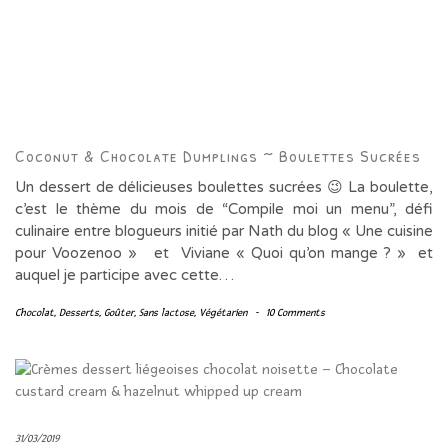
Coconut & Chocolate Dumplings ~ Boulettes Sucrées
Un dessert de délicieuses boulettes sucrées 😉 La boulette,
c’est le thème du mois de “Compile moi un menu”, défi
culinaire entre blogueurs initié par Nath du blog « Une cuisine
pour Voozenoo » et Viviane « Quoi qu’on mange ? » et
auquel je participe avec cette…
Chocolat
,
Desserts
,
Goûter
,
Sans lactose
,
Végétarien
-
10 Comments
31/03/2019