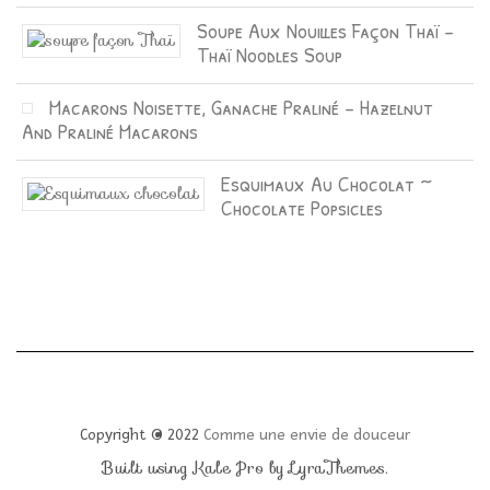
Soupe Aux Nouilles Façon Thaï –
Thaï Noodles Soup
Macarons Noisette, Ganache Praliné – Hazelnut
And Praliné Macarons
Esquimaux Au Chocolat ~
Chocolate Popsicles
Copyright © 2022
Comme une envie de douceur
Built using
Kale Pro
by
LyraThemes
.