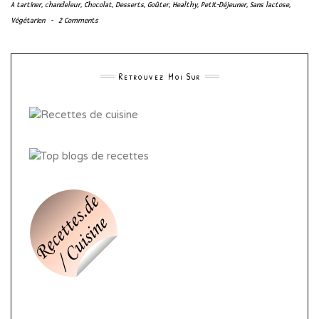
A tartiner
,
chandeleur
,
Chocolat
,
Desserts
,
Goûter
,
Healthy
,
Petit-Déjeuner
,
Sans lactose
,
Végétarien
-
2 Comments
Retrouvez Moi Sur