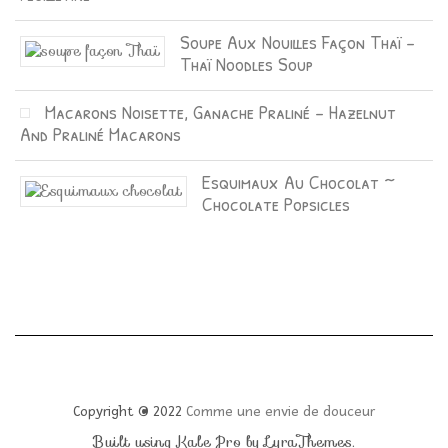
Soupe Aux Nouilles Façon Thaï –
Thaï Noodles Soup
Macarons Noisette, Ganache Praliné – Hazelnut
And Praliné Macarons
Esquimaux Au Chocolat ~
Chocolate Popsicles
Copyright © 2022
Comme une envie de douceur
Built using
Kale Pro
by
LyraThemes
.