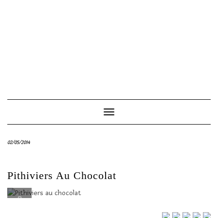
Toggle
Navigation
02/05/2014
Pithiviers Au Chocolat