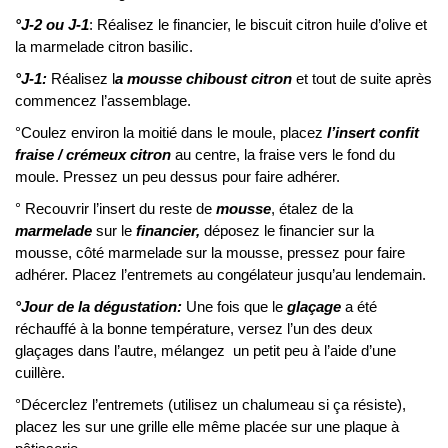
°J-2 ou J-1
: Réalisez le financier, le biscuit citron huile d’olive et
la marmelade citron basilic.
°J-1:
Réalisez l
a mousse chiboust citron
et tout de suite après
commencez l’assemblage.
°Coulez environ la moitié dans le moule, placez
l’insert confit
fraise / crémeux citron
au centre, la fraise vers le fond du
moule. Pressez un peu dessus pour faire adhérer.
° Recouvrir l’insert du reste de
mousse
, étalez de la
marmelade
sur le
financier,
déposez le financier sur la
mousse, côté marmelade sur la mousse, pressez pour faire
adhérer. Placez l’entremets au congélateur jusqu’au lendemain.
°Jour de la dégustation:
Une fois que le
glaçage
a été
réchauffé à la bonne température, versez l’un des deux
glaçages dans l’autre, mélangez un petit peu à l’aide d’une
cuillère.
°Décerclez l’entremets (utilisez un chalumeau si ça résiste),
placez les sur une grille elle même placée sur une plaque à