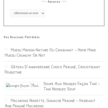
Archives
Archives
Vos Douceurs Préférées
Muesli Maison Nature Ou Craquant – Home Made
Muesli Crunchy Or Not
Gâteau D’anniversaire Choco Praliné, Croustillant
Feuilletine
Soupe Aux Nouilles Façon Thaï –
Thaï Noodles Soup
Macarons Noisette, Ganache Praliné – Hazelnut
And Praliné Macarons