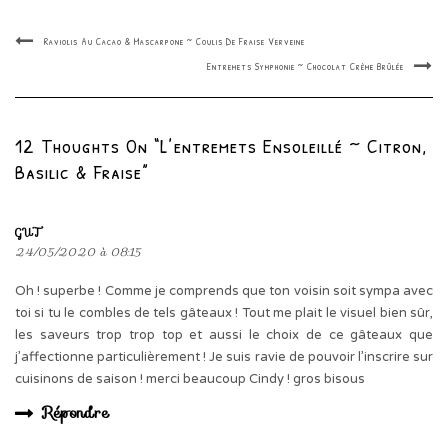
Raviolis Au Cacao & Mascarpone ~ Coulis De Fraise Verveine
Entremets Symphonie ~ Chocolat Crème Brûlée
12 Thoughts On “L’entremets Ensoleillé ~ Citron,
Basilic & Fraise”
GUT
24/05/2020 à 08:15
Oh ! superbe ! Comme je comprends que ton voisin soit sympa avec
toi si tu le combles de tels gâteaux ! Tout me plait le visuel bien sûr,
les saveurs trop trop top et aussi le choix de ce gâteaux que
j’affectionne particulièrement ! Je suis ravie de pouvoir l’inscrire sur
cuisinons de saison ! merci beaucoup Cindy ! gros bisous
Répondre