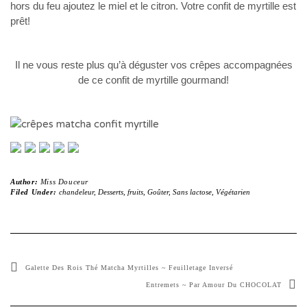
hors du feu ajoutez le miel et le citron. Votre confit de myrtille est
prêt!
Il ne vous reste plus qu’à déguster vos crêpes accompagnées
de ce confit de myrtille gourmand!
Author:
Miss Douceur
Filed Under:
chandeleur
,
Desserts
,
fruits
,
Goûter
,
Sans lactose
,
Végétarien
Galette Des Rois Thé Matcha Myrtilles ~ Feuilletage Inversé
Entremets ~ Par Amour Du CHOCOLAT