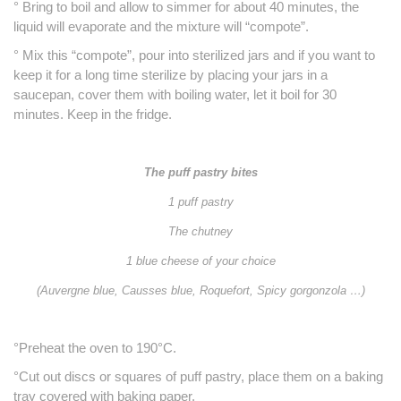
° Bring to boil and allow to simmer for about 40 minutes, the
liquid will evaporate and the mixture will “compote”.
° Mix this “compote”, pour into sterilized jars and if you want to
keep it for a long time sterilize by placing your jars in a
saucepan, cover them with boiling water, let it boil for 30
minutes
.
Keep in the fridge.
The puff pastry bites
1 puff pastry
The chutney
1 blue cheese of your choice
(Auvergne blue, Causses blue, Roquefort, Spicy gorgonzola …)
°Preheat the oven to 190°C.
°Cut out discs or squares of puff pastry, place them on a baking
tray covered with baking paper.