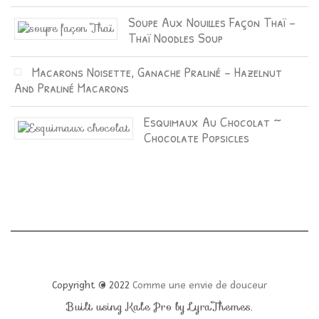
Soupe Aux Nouilles Façon Thaï –
Thaï Noodles Soup
Macarons Noisette, Ganache Praliné – Hazelnut
And Praliné Macarons
Esquimaux Au Chocolat ~
Chocolate Popsicles
Copyright © 2022
Comme une envie de douceur
Built using
Kale Pro
by
LyraThemes
.