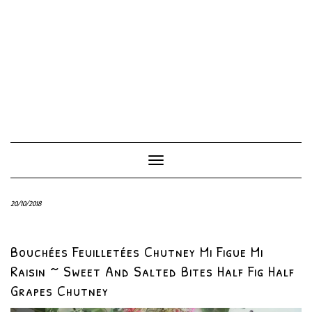
Toggle
Navigation
20/10/2018
Bouchées Feuilletées Chutney Mi Figue Mi
Raisin ~ Sweet And Salted Bites Half Fig Half
Grapes Chutney