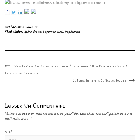
Author:
Miss Douceur
Filed Under:
Apéro
,
fruits
,
Légumes
,
Noël
,
Végétarien
Pâtes Fraîches Aux Orties Sauce Tomate À La Sicilienne ~ Home Made Nettle Pasta &
Tomato Sauce Sicilan Style
Le Tonka Entremets De Nicolas Boucher
Laisser Un Commentaire
Votre adresse e-mail ne sera pas publiée.
Les champs obligatoires sont
indiqués avec
*
Name
*