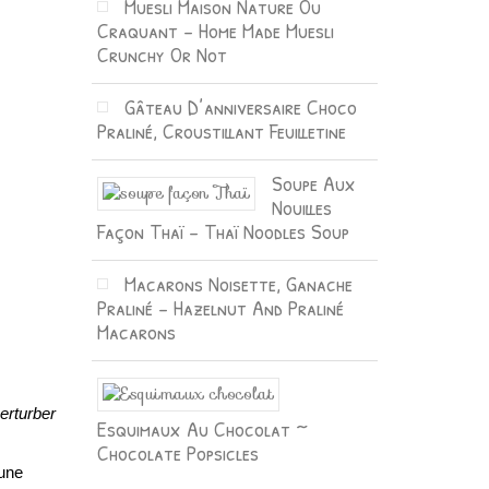
Muesli Maison Nature Ou
Craquant – Home Made Muesli
Crunchy Or Not
Gâteau D’anniversaire Choco
Praliné, Croustillant Feuilletine
Soupe Aux
Nouilles
Façon Thaï – Thaï Noodles Soup
Macarons Noisette, Ganache
Praliné – Hazelnut And Praliné
Macarons
erturber
Esquimaux Au Chocolat ~
Chocolate Popsicles
’une