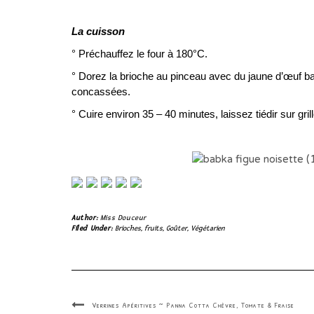
La cuisson
° Préchauffez le four à 180°C.
° Dorez la brioche au pinceau avec du jaune d’œuf ba
concassées.
° Cuire environ 35 – 40 minutes, laissez tiédir sur gri
Author:
Miss Douceur
Filed Under:
Brioches
,
fruits
,
Goûter
,
Végétarien
Verrines Apéritives ~ Panna Cotta Chèvre, Tomate & Fraise