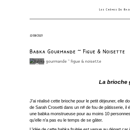
Les Crèmes De Ba
12/08/2021
Babka Gourmande ~ Figue & Noisette
La brioche
J’ai réalisé cette brioche pour le petit déjeuner, ell
de Sarah Crosetti dans un n# de fou de pâtisserie, il 
une babka monstrueuse pour au moins 10 personnes !
qu’elle n’a pas eu le temps de se gâter.
L’idée de cette babka fruitée est venue au départ car 