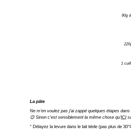
90g d
220g
1 cui
La pâte
Ne m’en voulez pas j’ai zappé quelques étapes dans le
😉 Sinon c’est sensiblement la même chose qu’
ICI
sa
° Délayez la levure dans le lait tiède (pas plus de 30