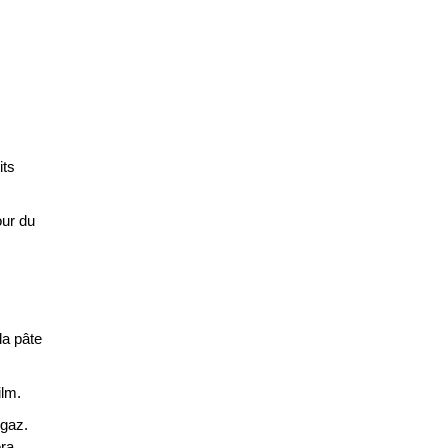
its
our du
la pâte
ilm.
 gaz.
era