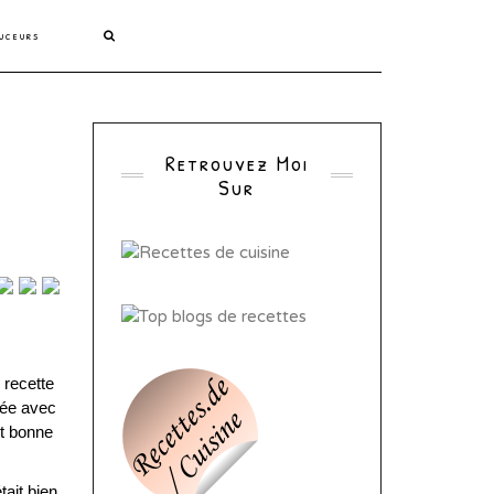
uceurs
Retrouvez Moi
Sur
 recette
uvée avec
nt bonne
tait bien