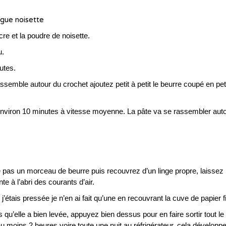
cre et la poudre de noisette.
u.
utes.
ssemble autour du crochet ajoutez petit à petit le beurre coupé en pet
 environ 10 minutes à vitesse moyenne. La pâte va se rassembler aut
te pas un morceau de beurre puis recouvrez d’un linge propre, laissez 
 à l’abri des courants d’air.
’étais pressée je n’en ai fait qu’une en recouvrant la cuve de papier f
qu’elle a bien levée, appuyez bien dessus pour en faire sortir tout le
au moins 2 heures voire toute une nuit au réfrigérateur, cela développ