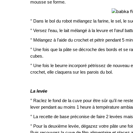
mousse se forme.
° Dans le bol du robot mélangez la farine, le sel, le su
° Versez l’eau, le lait mélangé à la levure et l’œuf batt
° Mélangez à l’aide du crochet et pétrir pendant 5 min
° Une fois que la pâte se décroche des bords et se ra
cubes.
° Une fois le beurre incorporé pétrissez de nouveau
crochet, elle claquera sur les parois du bol.
La levée
° Raclez le fond de la cuve pour être sûr qu’il ne res
lever pendant au moins 1 heure à température ambiante
° La recette de base préconise de faire 2 levées mais j
° Pour la deuxième levée, dégazez votre pâte une fois 
Puis recouvrez la cuve de film alimentaire et placez 