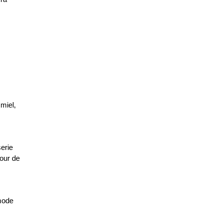
 miel,
erie
tour de
mode