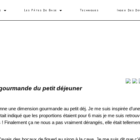
se
Les Pâtes De Base
Techniques
Index Des Do
 gourmande du petit déjeuner
e donne une dimension gourmande au petit déj. Je me suis inspirée d’une
était indiqué que les proportions étaient pour 6 mais je me suis retro
 Finalement ça ne nous a pas vraiment dérangés, elle était telleme
j’avais des bocaux de figued au sirop à la cave. Je me suis dit que c’é