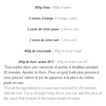
800g d’eau
/ 800g of water
2 zestes d’orange
/2 oranges zests
1 zeste de citron jaune
/ 1 lemon zest
1 zeste de citron vert
/ 1 lime zest
400g de cassonade
/ 400g of brown sugar
200g de rhum ambré 45°C
/ 200g of amber rum 45°
°Tout mettre dans une casserole et portez à ébullition pendant
20 minutes. Ajoutez le rhum. Pour un goût fruité plus prononcé
vous pouvez utiliser le jus de agrumes à la place du même
poids en eau.
°Put all the ingredients in a saucepan and boil for 20 minutes.
Add the rum. For a stronger fruity flavor you can add the juice of
the citrus fruit instead of the same weight of water.