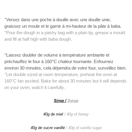
°Versez dans une poche à douille avec une douille unie,
graissez un moule et le garnir à mi-hauteur de la pâte à baba.
°Pour the dough in a pastry bag with a plain tip, grease a mould
and fill at half high with baba dough.
°Laissez doubler de volume à température ambiante
et
préchauffez le four à 160°C chaleur tournante. Enfournez
environ 30
minutes, cela dépendra de votre four, surveillez bien.
°Let double sized at room temperature, preheat the oven at
160°C fan assited. Bake for about 30 minutes but it will depends
on your oven, watch it carefully.
Sirop /
Syrup
40g de miel
/ 40g of honey
40g de sucre vanillé
/ 40g of vanilla sugar