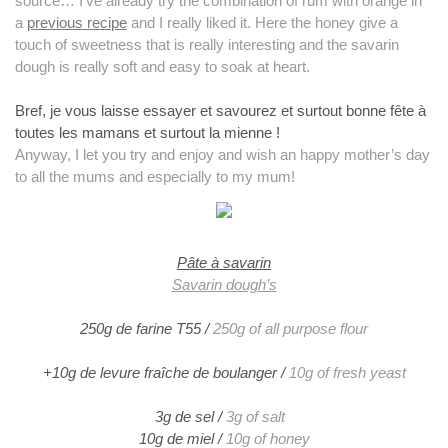
source… I’ve already try the combination of rum with orange in
a
previous recipe
and I really liked it. Here the honey give a
touch of sweetness that is really interesting and the savarin
dough is really soft and easy to soak at heart.
Bref, je vous laisse essayer et savourez et surtout bonne fête à
toutes les mamans et surtout la mienne !
Anyway, I let you try and enjoy and wish an happy mother’s day
to all the mums and especially to my mum!
Pâte à savarin
Savarin dough’s
250g de farine T55 /
250g of all purpose flour
+10g de levure fraîche de boulanger /
10g of fresh yeast
3g de sel
/
3g of salt
10g de miel
/
10g of honey