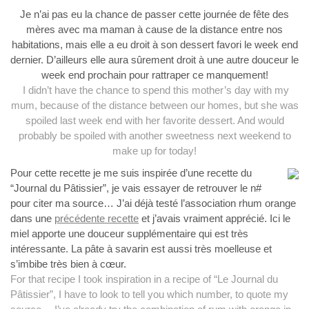
Je n’ai pas eu la chance de passer cette journée de fête des
mères avec ma maman à cause de la distance entre nos
habitations, mais elle a eu droit à son dessert favori le week end
dernier. D’ailleurs elle aura sûrement droit à une autre douceur le
week end prochain pour rattraper ce manquement!
I didn’t have the chance to spend this mother’s day with my
mum, because of the distance between our homes, but she was
spoiled last week end with her favorite dessert. And would
probably be spoiled with another sweetness next weekend to
make up for today!
Pour cette recette je me suis inspirée d’une recette du
“Journal du Pâtissier”, je vais essayer de retrouver le n#
pour citer ma source… J’ai déjà testé l’association rhum orange
dans une
précédente recette
et j’avais vraiment apprécié. Ici le
miel apporte une douceur supplémentaire qui est très
intéressante. La pâte à savarin est aussi très moelleuse et
s’imbibe très bien à cœur.
For that recipe I took inspiration in a recipe of “Le Journal du
Pâtissier”, I have to look to tell you which number, to quote my