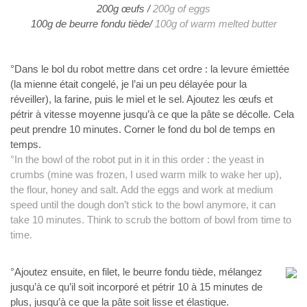
200g œufs /
200g of eggs
100g de beurre fondu tiède/
100g of warm melted butter
°Dans le bol du robot mettre dans cet ordre : la
levure émiettée
(la mienne était congelé, je l’ai un peu délayée pour la
réveiller), la farine, puis le miel et le sel. Ajoutez les œufs et
pétrir à vitesse moyenne jusqu’à ce que la pâte
se décolle. Cela
peut prendre 10 minutes. Corner le fond du bol de
temps en
temps.
°In
the bowl of the robot put in it in this order : the yeast in
crumbs (mine was
frozen, I used warm milk to wake her up),
the
flour, honey and salt. Add the eggs and work at medium
speed until the
dough don’t stick to the bowl anymore, it can
take 10 minutes. Think to
scrub the bottom of bowl from time to
time.
°Ajoutez ensuite, en filet, le beurre fondu tiède,
mélangez
jusqu’à ce qu’il soit incorporé et pétrir 10 à 15 minutes de
plus, jusqu’à ce que la pâte soit lisse et élastique.