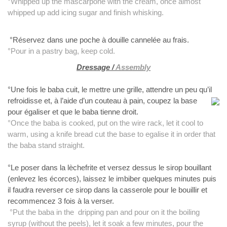
°Whipped up the mascarpone with the cream, once almost
whipped up add icing sugar and finish whisking.
°Réservez dans une poche à douille cannelée au frais.
°Pour in a pastry bag, keep cold.
Dressage /
Assembly
°Une fois le baba cuit, le mettre une grille, attendre un peu qu’il
refroidisse et, à l’aide d’un couteau à pain,
coupez la base
pour égaliser et que le baba tienne droit.
°Once the baba is cooked, put on the wire rack, let it cool to
warm, using a knife bread cut the base to egalise it in order that
the baba stand straight.
°Le poser dans la lèchefrite et versez dessus le sirop bouillant
(enlevez les écorces), laissez le imbiber quelques minutes puis
il faudra reverser ce sirop dans la casserole pour le bouillir et
recommencez 3 fois à la verser.
°Put the baba in the dripping pan and pour on it the boiling
syrup (without the peels), let it soak a few minutes, pour the