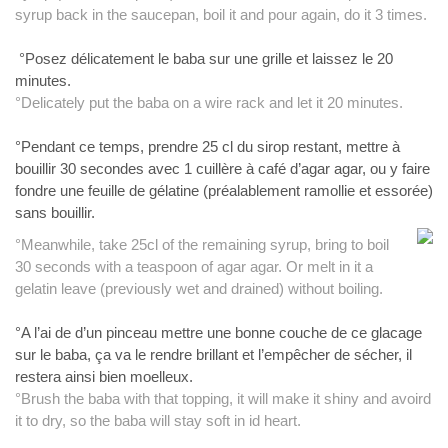
syrup back in the saucepan, boil it and pour again, do it 3 times.
°Posez délicatement le baba sur une grille et laissez le 20
minutes.
°Delicately put the baba on a wire rack and let it 20 minutes.
°Pendant ce temps, prendre 25 cl du sirop restant, mettre à
bouillir 30 secondes avec 1 cuillère à café d’agar agar, ou y faire
fondre une feuille de gélatine (préalablement ramollie et essorée)
sans bouillir.
°Meanwhile, take 25cl of the remaining syrup, bring to boil
30 seconds with a teaspoon of agar agar. Or melt in it a
gelatin leave (previously wet and drained) without boiling.
°A l’ai de d’un pinceau mettre une bonne couche de ce glacage
sur le baba, ça va le rendre brillant et l’empêcher de sécher, il
restera ainsi bien moelleux.
°Brush the baba with that topping, it will make it shiny and avoird
it to dry, so the baba will stay soft in id heart.