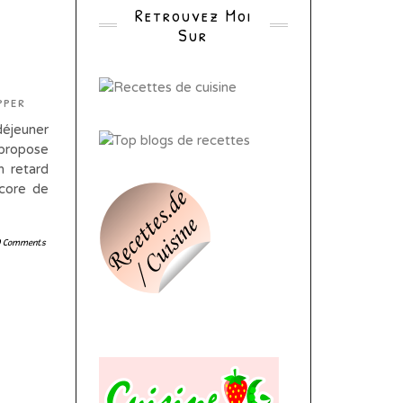
Retrouvez Moi
Sur
pper
déjeuner
 propose
n retard
ncore de
0 Comments