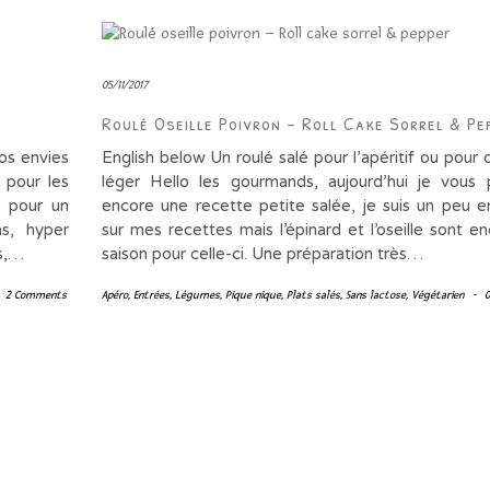
05/11/2017
Roulé Oseille Poivron – Roll Cake Sorrel & Pe
os envies
English below Un roulé salé pour l’apéritif ou pour 
 pour les
léger Hello les gourmands, aujourd’hui je vous
e pour un
encore une recette petite salée, je suis un peu e
ns, hyper
sur mes recettes mais l’épinard et l’oseille sont e
s,…
saison pour celle-ci. Une préparation très…
2 Comments
Apéro
,
Entrées
,
Légumes
,
Pique nique
,
Plats salés
,
Sans lactose
,
Végétarien
-