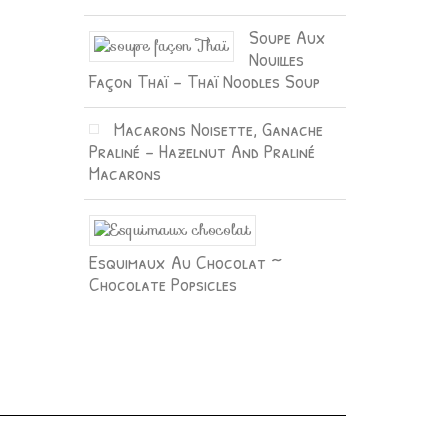
Soupe Aux
Nouilles
Façon Thaï – Thaï Noodles Soup
Macarons Noisette, Ganache
Praliné – Hazelnut And Praliné
Macarons
Esquimaux Au Chocolat ~
Chocolate Popsicles