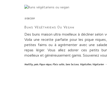
11/08/2019
Buns Végétariens Ou Vegan
Des buns maison ultra moelleux à décliner selon v
Voila une recette parfaite pour les pique niques,
petites faims ou à agrémenter avec une salad
repas léger. Vous allez adorer ces petits bu
moelleux et généreusement garnis. Souvenez vou
Healthy
,
pain
,
Pique nique
,
Plats salés
,
Sans lactose
,
Végétalien
,
Végétarien
-