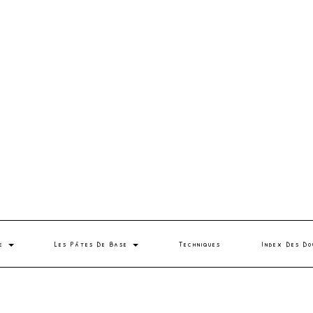
se
Les Pâtes De Base
Techniques
Index Des Do