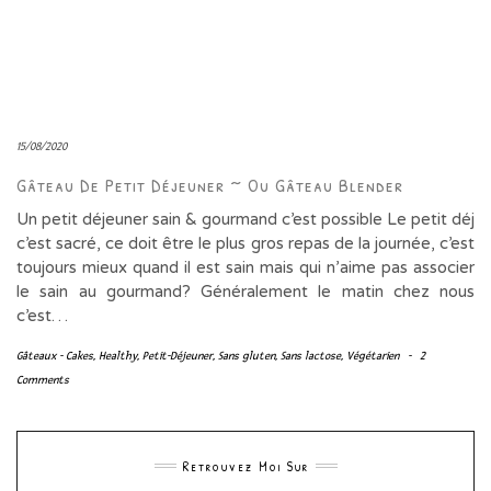
15/08/2020
Gâteau De Petit Déjeuner ~ Ou Gâteau Blender
Un petit déjeuner sain & gourmand c’est possible Le petit déj
c’est sacré, ce doit être le plus gros repas de la journée, c’est
toujours mieux quand il est sain mais qui n’aime pas associer
le sain au gourmand? Généralement le matin chez nous
c’est…
Gâteaux - Cakes
,
Healthy
,
Petit-Déjeuner
,
Sans gluten
,
Sans lactose
,
Végétarien
-
2
Comments
Retrouvez Moi Sur