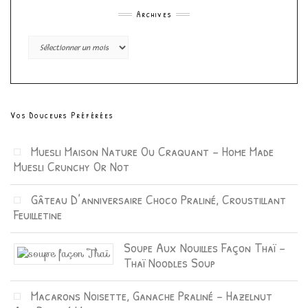
Archives
Archives
Vos Douceurs Préférées
Muesli Maison Nature Ou Craquant – Home Made
Muesli Crunchy Or Not
Gâteau D’anniversaire Choco Praliné, Croustillant
Feuilletine
Soupe Aux Nouilles Façon Thaï –
Thaï Noodles Soup
Macarons Noisette, Ganache Praliné – Hazelnut