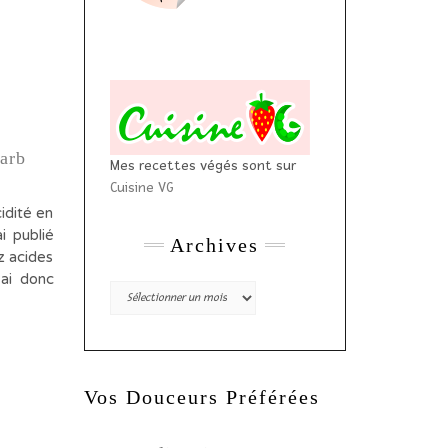
arb
Mes recettes végés sont sur
Cuisine VG
dité en
i publié
Archives
ez acides
’ai donc
Archives
Vos Douceurs Préférées