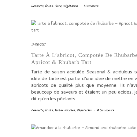
Desserts
,
fruits
,
Glace
,
Végétarien
-
1 Comment
17/09/2017
Tarte À L’abricot, Compotée De Rhubarb
Apricot & Rhubarb Tart
Tarte de saison acidulée Seasonal & acidulous t
idée de tarte est partie d’une idée de mettre en 
abricots de qualité plus que moyenne. Ils n’av
beaucoup de saveurs et étaient un peu acides, j
dit qu’en les pôelants…
Desserts
,
fruits
,
Tartes sucrées
,
Végétarien
-
0 Comments