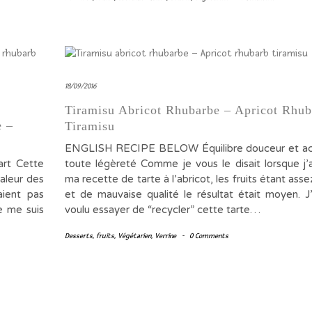
18/09/2016
Tiramisu Abricot Rhubarbe – Apricot Rhub
e –
Tiramisu
ENGLISH RECIPE BELOW Équilibre douceur et aci
art Cette
toute légèreté Comme je vous le disait lorsque j’a
valeur des
ma recette de tarte à l’abricot, les fruits étant ass
aient pas
et de mauvaise qualité le résultat était moyen. J
e me suis
voulu essayer de “recycler” cette tarte…
Desserts
,
fruits
,
Végétarien
,
Verrine
-
0 Comments