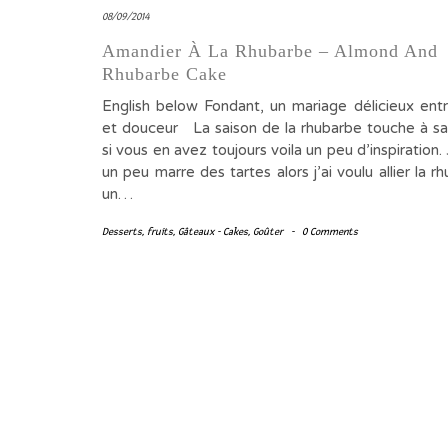
08/09/2014
Amandier À La Rhubarbe – Almond And
Rhubarbe Cake
English below Fondant, un mariage délicieux entr
et douceur La saison de la rhubarbe touche à sa 
si vous en avez toujours voila un peu d’inspiration. 
un peu marre des tartes alors j’ai voulu allier la 
un…
Desserts
,
fruits
,
Gâteaux - Cakes
,
Goûter
-
0 Comments