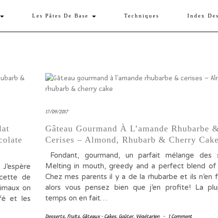
Les Pâtes De Base
Techniques
Index De
17/09/2017
lat
Gâteau Gourmand À L’amande Rhubarbe 
colate
Cerises – Almond, Rhubarb & Cherry Cak
Fondant, gourmand, un parfait mélange des 
Melting in mouth, greedy and a perfect blend of
 J’espère
Chez mes parents il y a de la rhubarbe et ils n’en f
cette de
alors vous pensez bien que j’en profite! La pl
uimaux on
temps on en fait…
fé et les
Desserts
,
fruits
,
Gâteaux - Cakes
,
Goûter
,
Végétarien
-
1 Comment