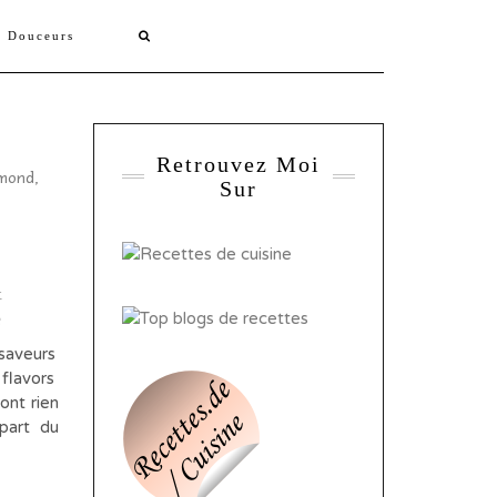
s Douceurs
Retrouvez Moi
Sur
&
e
saveurs
 flavors
ont rien
upart du