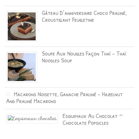
Gâteau D’anniversaire Choco Praliné,
Croustillant Feuilletine
Soupe Aux Nouilles Façon Thaï – Thaï
Noodles Soup
Macarons Noisette, Ganache Praliné – Hazelnut
And Praliné Macarons
Esquimaux Au Chocolat ~
Chocolate Popsicles