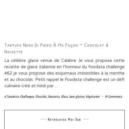
Tartufo Nero Di Pizzo À Ma Façon ~ Chocolat &
Noisette
La célèbre glace venue de Calabre Je vous propose cette
recette de glace italienne en l’honneur du foodista challenge
#62 je vous propose des esquimaux irrésistibles à la menthe
et au chocolat. Petit rappel le Foodista challenge est un défi
culinaire créé et initié par…
A l'assiette
,
Challenges
,
Chocolat
,
Desserts
,
Glace
,
Sans gluten
,
Végétarien
-
19 Comments
Retrouvez Moi Sur