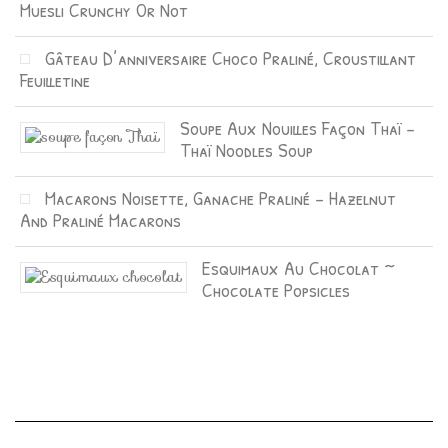
Muesli Crunchy Or Not
Gâteau D’anniversaire Choco Praliné, Croustillant
Feuilletine
Soupe Aux Nouilles Façon Thaï –
Thaï Noodles Soup
Macarons Noisette, Ganache Praliné – Hazelnut
And Praliné Macarons
Esquimaux Au Chocolat ~
Chocolate Popsicles