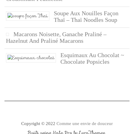
Soupe Aux Nouilles Façon
Thaï – Thaï Noodles Soup
Macarons Noisette, Ganache Praliné –
Hazelnut And Praliné Macarons
Esquimaux Au Chocolat ~
Chocolate Popsicles
Copyright © 2022
Comme une envie de douceur
Built using
Kale Pro
by
LyraThemes
.