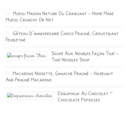
Muesli Maison Nature Ou Craquant – Home Made
Muesli Crunchy Or Not
Gâteau D’anniversaire Choco Praliné, Croustillant
Feuilletine
Soupe Aux Nouilles Façon Thaï –
Thaï Noodles Soup
Macarons Noisette, Ganache Praliné – Hazelnut
And Praliné Macarons
Esquimaux Au Chocolat ~
Chocolate Popsicles