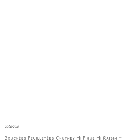
20/10/2018
Bouchées Feuilletées Chutney Mi Figue Mi Raisin ~