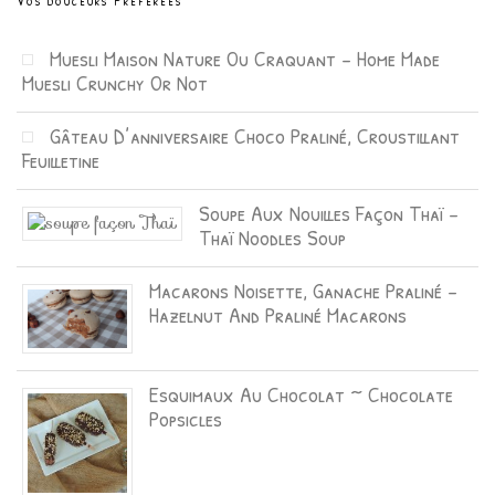
Vos Douceurs Préférées
Muesli Maison Nature Ou Craquant – Home Made
Muesli Crunchy Or Not
Gâteau D’anniversaire Choco Praliné, Croustillant
Feuilletine
Soupe Aux Nouilles Façon Thaï –
Thaï Noodles Soup
Macarons Noisette, Ganache Praliné –
Hazelnut And Praliné Macarons
Esquimaux Au Chocolat ~ Chocolate
Popsicles