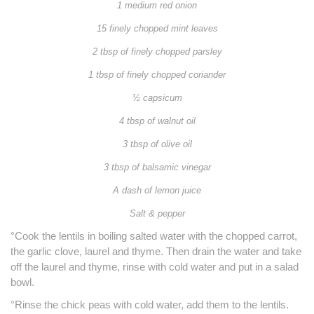
1 medium red onion
15 finely chopped mint leaves
2 tbsp of finely chopped parsley
1 tbsp of finely chopped coriander
½ capsicum
4 tbsp of walnut oil
3 tbsp of olive oil
3 tbsp of balsamic vinegar
A dash of lemon juice
Salt & pepper
°Cook the lentils in boiling salted water with the chopped carrot,
the garlic clove, laurel and thyme. Then drain the water and take
off the laurel and thyme, rinse with cold water and put in a salad
bowl.
°Rinse the chick peas with cold water, add them to the lentils.