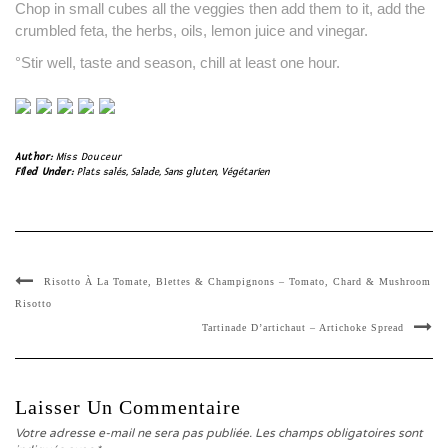
Chop in small cubes all the veggies then add them to it, add the
crumbled feta, the herbs, oils, lemon juice and vinegar.
°Stir well, taste and season, chill at least one hour.
Author:
Miss Douceur
Filed Under:
Plats salés
,
Salade
,
Sans gluten
,
Végétarien
Risotto À La Tomate, Blettes & Champignons – Tomato, Chard & Mushroom
Risotto
Tartinade D’artichaut – Artichoke Spread
Laisser Un Commentaire
Votre adresse e-mail ne sera pas publiée.
Les champs obligatoires sont