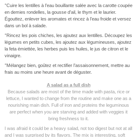
°Cuire les lentilles à l’eau bouillante salée avec la carotte coupée
en demies rondelles, la gousse d’ail, le thym et le laurier.
Égouttez, enlever les aromates et rincez à l’eau froide et versez
dans un bol à salade.
°Rincez les pois chiches, les ajoutez aux lentilles. Découpez les
légumes en petits cubes, les ajoutez aux légumineuses, ajoutez
la feta émiettée, les herbes puis les huiles, le jus de citron et le
vinaigre.
°Mélangez bien, goûtez et rectifier l’assaisonnement, mettre au
frais au moins une heure avant de déguster.
A salad as a full dish
Because salads are most of the time made with pasta, rice or
lettuce, I wanted to change from the routine and make one as a
nourishing main dish. Full of iron and proteins the leguminous
are perfect when you are starving and added with veggies it
bring freshness to it.
I was afraid it could be a heavy salad, not too digest but not at all
and I was surprised by its flavors. The mix is interesting, soft