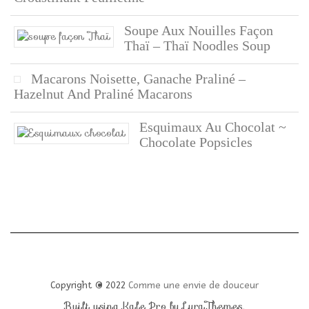
Soupe Aux Nouilles Façon
Thaï – Thaï Noodles Soup
Macarons Noisette, Ganache Praliné –
Hazelnut And Praliné Macarons
Esquimaux Au Chocolat ~
Chocolate Popsicles
Copyright © 2022
Comme une envie de douceur
Built using
Kale Pro
by
LyraThemes
.