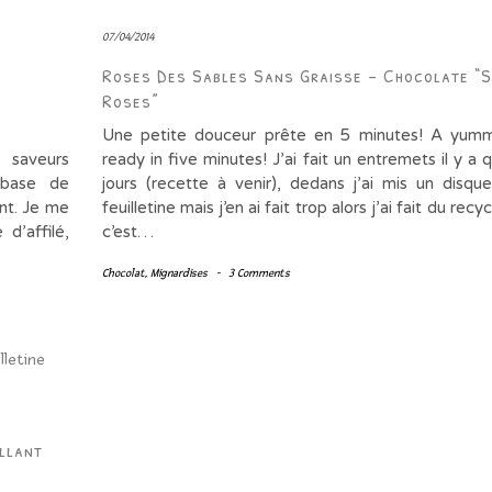
07/04/2014
Roses Des Sables Sans Graisse – Chocolate “
Roses”
Une petite douceur prête en 5 minutes! A yumm
saveurs
ready in five minutes! J’ai fait un entremets il y a 
 base de
jours (recette à venir), dedans j’ai mis un disque
nt. Je me
feuilletine mais j’en ai fait trop alors j’ai fait du recy
d’affilé,
c’est…
Chocolat
,
Mignardises
-
3 Comments
llant