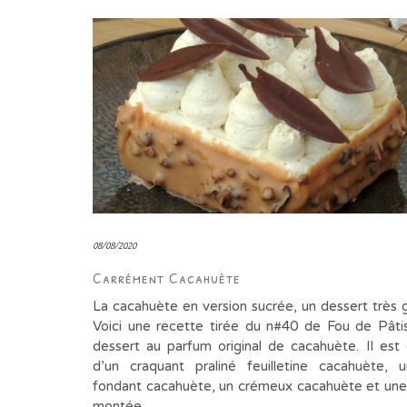
08/08/2020
Carrément Cacahuète
La cacahuète en version sucrée, un dessert très
Voici une recette tirée du n#40 de Fou de Pâtis
dessert au parfum original de cacahuète. Il es
d’un craquant praliné feuilletine cacahuète, u
fondant cacahuète, un crémeux cacahuète et un
montée…