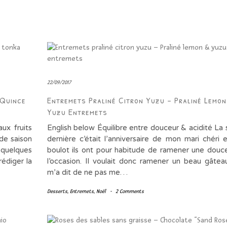
22/09/2017
 Quince
Entremets Praliné Citron Yuzu – Praliné Lemon
Yuzu Entremets
ux fruits
English below Équilibre entre douceur & acidité La
 de saison
dernière c’était l’anniversaire de mon mari chéri 
 quelques
boulot ils ont pour habitude de ramener une douc
rédiger la
l’occasion. Il voulait donc ramener un beau gâteau
m’a dit de ne pas me…
Desserts
,
Entremets
,
Noël
-
2 Comments