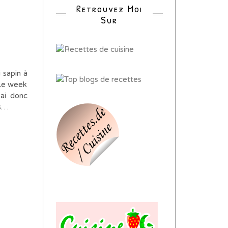
Retrouvez Moi
Sur
 sapin à
 Le week
’ai donc
es…