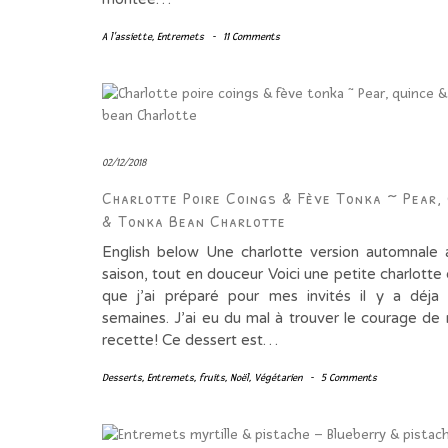
A l'assiette
,
Entremets
-
11 Comments
02/12/2018
Charlotte Poire Coings & Fève Tonka ~ Pear,
& Tonka Bean Charlotte
English below Une charlotte version automnale a
saison, tout en douceur Voici une petite charlotte
que j’ai préparé pour mes invités il y a déja
semaines. J’ai eu du mal à trouver le courage de 
recette! Ce dessert est…
Desserts
,
Entremets
,
fruits
,
Noël
,
Végétarien
-
5 Comments