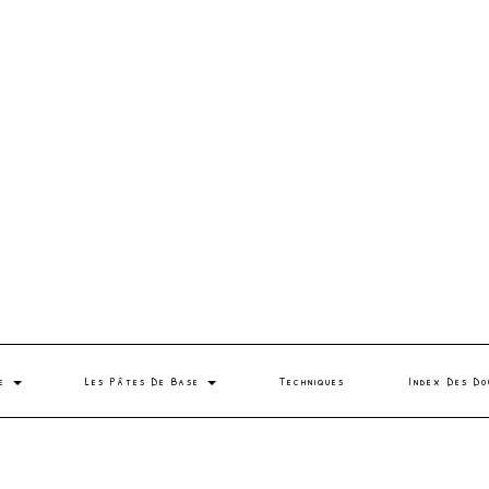
se
Les Pâtes De Base
Techniques
Index Des Do