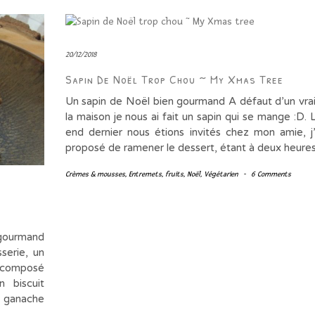
20/12/2018
Sapin De Noël Trop Chou ~ My Xmas Tree
Un sapin de Noël bien gourmand A défaut d’un vrai
la maison je nous ai fait un sapin qui se mange :D.
end dernier nous étions invités chez mon amie, j
proposé de ramener le dessert, étant à deux heur
Crèmes & mousses
,
Entremets
,
fruits
,
Noël
,
Végétarien
-
6 Comments
 gourmand
serie, un
t composé
n biscuit
e ganache