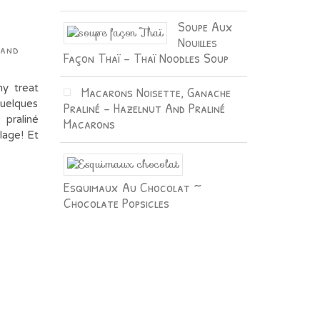
Soupe Aux
Nouilles
Sand
Façon Thaï – Thaï Noodles Soup
y treat
Macarons Noisette, Ganache
quelques
Praliné – Hazelnut And Praliné
 praliné
Macarons
clage! Et
Esquimaux Au Chocolat ~
Chocolate Popsicles