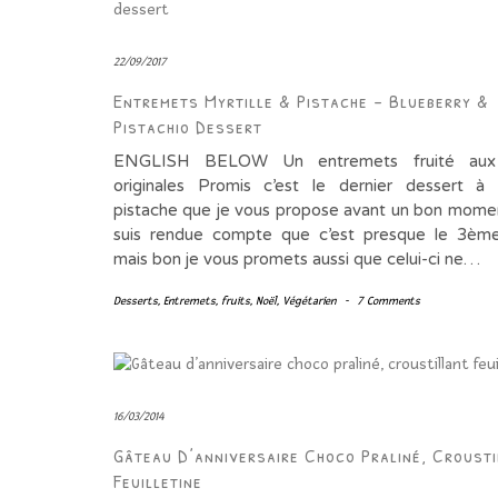
22/09/2017
Entremets Myrtille & Pistache – Blueberry &
Pistachio Dessert
ENGLISH BELOW Un entremets fruité aux 
originales Promis c’est le dernier dessert à
pistache que je vous propose avant un bon mome
suis rendue compte que c’est presque le 3ème 
mais bon je vous promets aussi que celui-ci ne…
Desserts
,
Entremets
,
fruits
,
Noël
,
Végétarien
-
7 Comments
16/03/2014
Gâteau D’anniversaire Choco Praliné, Crousti
Feuilletine