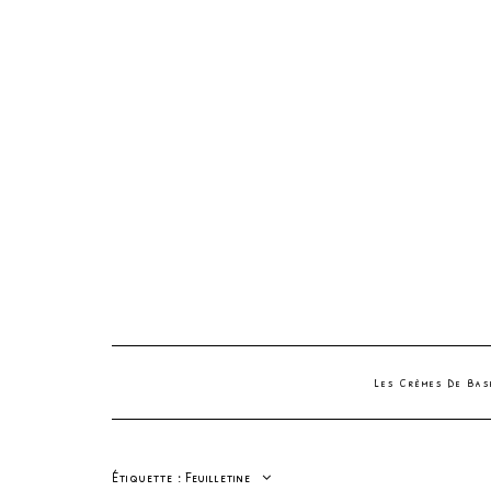
Les Crèmes De Ba
Étiquette :
Feuilletine