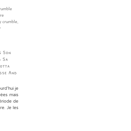
& Son
& Sa
Cotta
sse And
urd’hui je
rées mais
période de
re. Je les