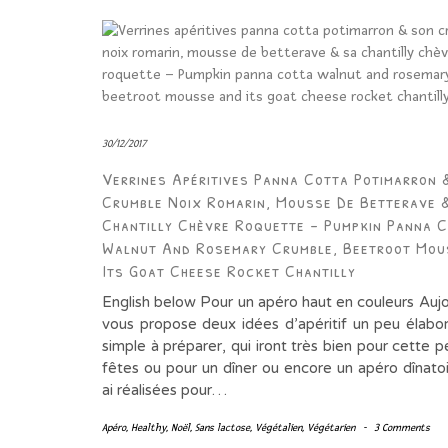
30/12/2017
Verrines Apéritives Panna Cotta Potimarron 
Crumble Noix Romarin, Mousse De Betterave 
Chantilly Chèvre Roquette – Pumpkin Panna 
Walnut And Rosemary Crumble, Beetroot Mou
Its Goat Cheese Rocket Chantilly
English below Pour un apéro haut en couleurs Aujo
vous propose deux idées d’apéritif un peu élabo
simple à préparer, qui iront très bien pour cette 
fêtes ou pour un dîner ou encore un apéro dînatoi
ai réalisées pour…
Apéro
,
Healthy
,
Noël
,
Sans lactose
,
Végétalien
,
Végétarien
-
3 Comments