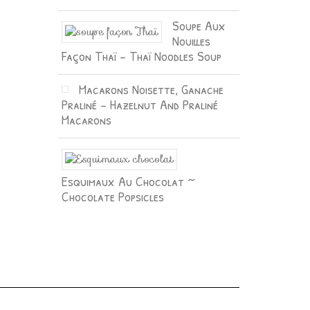
Soupe Aux
Nouilles
Façon Thaï – Thaï Noodles Soup
Macarons Noisette, Ganache
Praliné – Hazelnut And Praliné
Macarons
Esquimaux Au Chocolat ~
Chocolate Popsicles