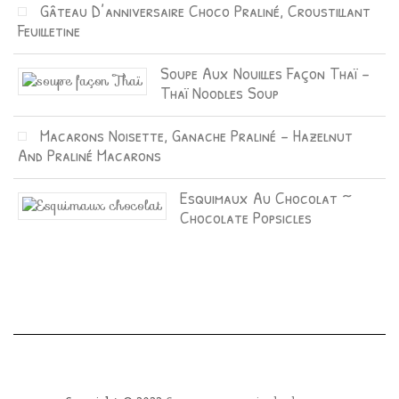
Gâteau D’anniversaire Choco Praliné, Croustillant
Feuilletine
Soupe Aux Nouilles Façon Thaï –
Thaï Noodles Soup
Macarons Noisette, Ganache Praliné – Hazelnut
And Praliné Macarons
Esquimaux Au Chocolat ~
Chocolate Popsicles