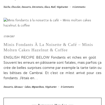
bûche
,
Chocolat
,
Desserts
,
Entremets
,
Glace
,
Noël
,
Végétarien
-
4 Comments
17/09/2017
Minis Fondants À La Noisette & Café – Minis
Molten Cakes Hazelnut & Coffee
ENGLISH RECIPE BELOW Fondants et riches en goût
Souvent les erreurs en pâtisserie sont fatales, mais parfois ça
crée de belles surprises comme par exemple la tarte tatin ou
les bêtises de Cambrai. Et c’est ce m’est arrivé pour ces
fondants. J’étais en…
Desserts
,
Gâteaux - Cakes
,
Mignardises
,
Végétarien
-
0 Comments