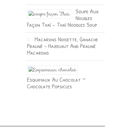
Soupe Aux
Nouilles
Façon Thaï – Thaï Noodles Soup
Macarons Noisette, Ganache
Praliné – Hazelnut And Praliné
Macarons
Esquimaux Au Chocolat ~
Chocolate Popsicles