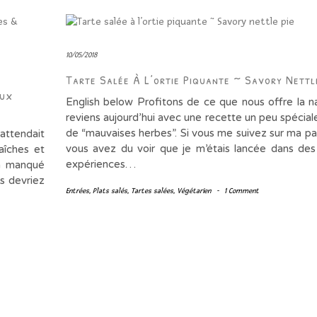
10/05/2018
Tarte Salée À L’ortie Piquante ~ Savory Nettl
Aux
English below Profitons de ce que nous offre la n
reviens aujourd’hui avec une recette un peu spécial
de “mauvaises herbes”. Si vous me suivez sur ma pa
attendait
vous avez du voir que je m’étais lancée dans des
raîches et
expériences…
’a manqué
us devriez
Entrées
,
Plats salés
,
Tartes salées
,
Végétarien
-
1 Comment