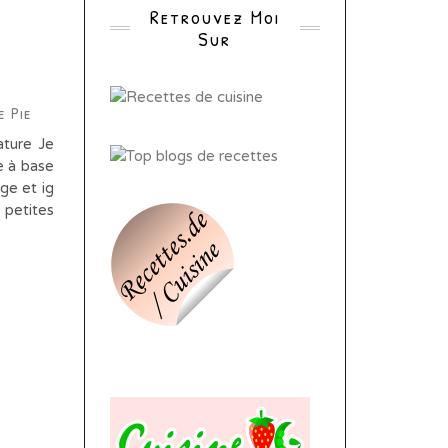
Retrouvez Moi
Sur
e Pie
ature Je
e à base
ge et ig
 petites