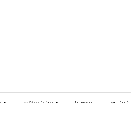
se
Les Pâtes De Base
Techniques
Index Des Do