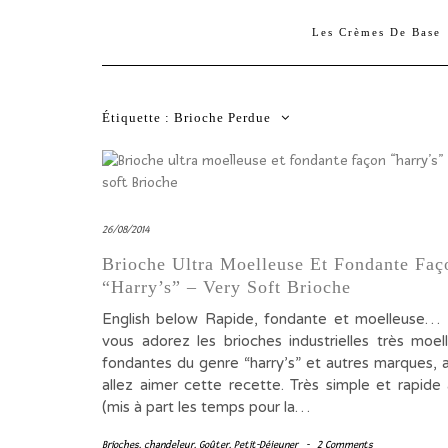
Les Crèmes De Base
Étiquette :
Brioche Perdue
26/08/2014
Brioche Ultra Moelleuse Et Fondante Faç
“harry’s” – Very Soft Brioche
English below Rapide, fondante et moell
vous adorez les brioches industrielles très moel
fondantes du genre “harry’s” et autres marques, a
allez aimer cette recette. Très simple et rapide 
(mis à part les temps pour la…
Brioches
,
chandeleur
,
Goûter
,
Petit-Déjeuner
-
2 Comments