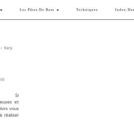
Les Pâtes De Base
Techniques
Index De
on
euse… Si
leuses et
lors vous
à réaliser