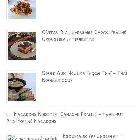
Gâteau D’anniversaire Choco Praliné,
Croustillant Feuilletine
Soupe Aux Nouilles Façon Thaï – Thaï
Noodles Soup
Macarons Noisette, Ganache Praliné – Hazelnut
And Praliné Macarons
Esquimaux Au Chocolat ~