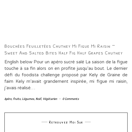
Bouchées Feuilletées Chutney Mi Figue Mi Raisin ~
Sweet And Salted Bites Half Fig Half Grapes Chutney
English below Pour un apéro sucré salé La saison de la figue
touche à sa fin alors on en profite jusqu’au bout. Le dernier
défi du foodista challenge proposé par Kely de Graine de
faim Kely m’avait grandement inspirée, mi figue mi raisin,
j’avais réalisé…
Apéro
,
fruits
,
Légumes
,
Noël
,
Végétarien
-
0 Comments
Retrouvez Moi Sur