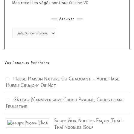
Mes recettes végés sont sur
Cuisine VG
Archives
Archives
Vos Douceurs Préférées
Muesli Maison Nature Ou Craquant – Home Made
Muesli Crunchy Or Not
Gâteau D’anniversaire Choco Praliné, Croustillant
Feuilletine
Soupe Aux Nouilles Façon Thaï –
Thaï Noodles Soup