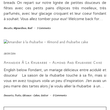
breads On repart sur notre lignée de petites douceurs de
fêtes avec ces petits pains d’épices très moelleux, très
parfumés, avec leur glacage croquant et leur coeur fondant
à souhait. Vous allez tomber pour eux! Welcome back for…
Biscuits
,
Mignardises
,
Noël
-
3 Comments
08/09/2014
Amandier À La Rhubarbe – Almond And Rhubarbe Cake
English below Fondant, un mariage délicieux entre acidulé et
douceur La saison de la rhubarbe touche à sa fin, mais si
vous en avez toujours voila un peu d’inspiration. J’en avais un
peu marre des tartes alors j’ai voulu allier la rhubarbe à un…
Desserts
,
fruits
,
Gâteaux - Cakes
,
Goûter
-
0 Comments