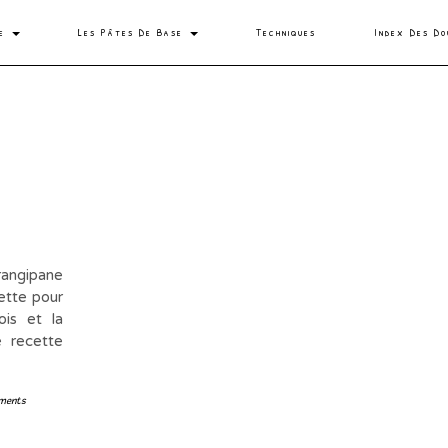
se
Les Pâtes De Base
Techniques
Index Des Do
rangipane
ette pour
ois et la
e recette
ments