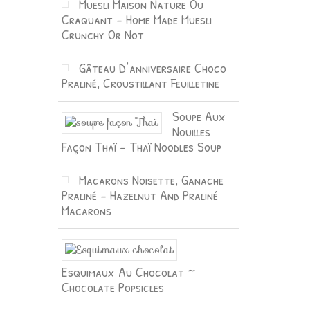
Muesli Maison Nature Ou
Craquant – Home Made Muesli
Crunchy Or Not
Gâteau D’anniversaire Choco
Praliné, Croustillant Feuilletine
Soupe Aux
Nouilles
Façon Thaï – Thaï Noodles Soup
Macarons Noisette, Ganache
Praliné – Hazelnut And Praliné
Macarons
Esquimaux Au Chocolat ~
Chocolate Popsicles