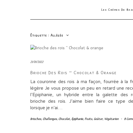
Les Crèmes De Ba
Étiquette :
Allégée
21/01/2022
Brioche Des Rois ~ Chocolat & Orange
La couronne des rois à ma façon, fourrée à la f
légère Je vous propose un peu en retard une rec
l’Epiphanie, un hybride entre la galette des r
brioche des rois. J’aime bien faire ce type d
lorsque je n’ai…
Brioches
,
Challenges
,
Chocolat
,
Épiphanie
,
fruits
,
Goûter
,
Végétarien
-
8 Com