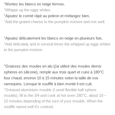
°Montez les blancs en neige fermes.
°Whippe up the eggs whites.
°Ajoutez le comté râpé au potiron et mélangez bien.
°Add the grated cheese to the pumpkin mixture and mix well.
°Ajoutez délicatement les blancs en neige en plusieurs fois.
°Add delicately and in several times the whipped up eggs whites
to the pumpkin mixture.
°Graissez des moules en alu (j’ai utilisé des moules demis
sphères en silicone), remplir aux trois quart et cuire à 180°C
four chaud, environ 10 à 15 minutes selon la taille de vos
ramequins. Lorsque le soufflé à bien monté il est cuit.
°Greased aluminium moulds (I used flexible half sphere
moulds), fill to the 3/4 and cook at hot oven 180°C, about 10 –
15 minutes depending of the size of your moulds. When the
soufflé raised well it’s cooked.