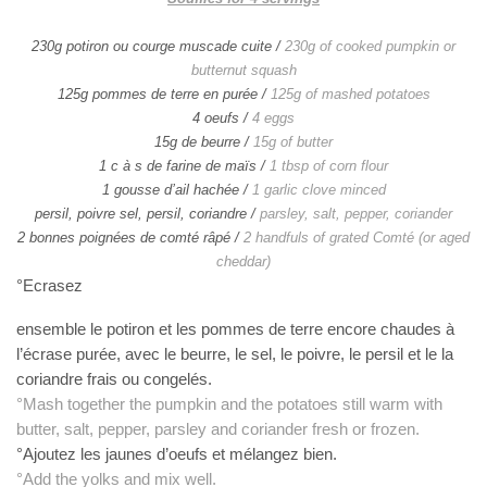
230g potiron ou courge muscade cuite /
230g of cooked pumpkin or
butternut squash
125g pommes de terre en purée /
125g of mashed potatoes
4 oeufs /
4 eggs
15g de beurre /
15g of butter
1 c à s de farine de maïs /
1 tbsp of corn flour
1 gousse d’ail hachée /
1 garlic clove minced
persil, poivre sel, persil, coriandre /
parsley, salt, pepper, coriander
2 bonnes poignées de comté râpé /
2 handfuls of grated Comté (or aged
cheddar)
°Ecrasez
ensemble le potiron et les pommes de terre encore chaudes à
l’écrase purée, avec le beurre, le sel, le poivre, le persil et le la
coriandre frais ou congelés.
°Mash together the pumpkin and the potatoes still warm with
butter, salt, pepper, parsley and coriander fresh or frozen.
°Ajoutez les jaunes d’oeufs et mélangez bien.
°Add the yolks and mix well.