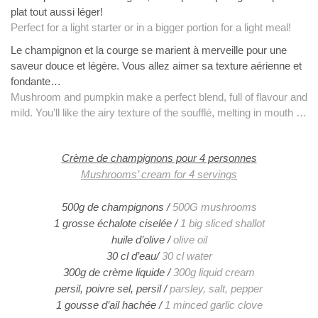
plat tout aussi léger!
Perfect for a light starter or in a bigger portion for a light meal!
Le champignon et la courge se marient à merveille pour une
saveur douce et légère. Vous allez aimer sa texture aérienne et
fondante…
Mushroom and pumpkin make a perfect blend, full of flavour and
mild. You’ll like the airy texture of the soufflé, melting in mouth …
Crème de champignons pour 4 personnes
Mushrooms’ cream for 4 servings
500g de champignons /
500G mushrooms
1 grosse échalote ciselée /
1 big sliced shallot
huile d’olive /
olive oil
30 cl d’eau/
30 cl water
300g de crème liquide /
300g liquid cream
persil, poivre sel, persil /
parsley, salt, pepper
1 gousse d’ail hachée /
1 minced garlic clove