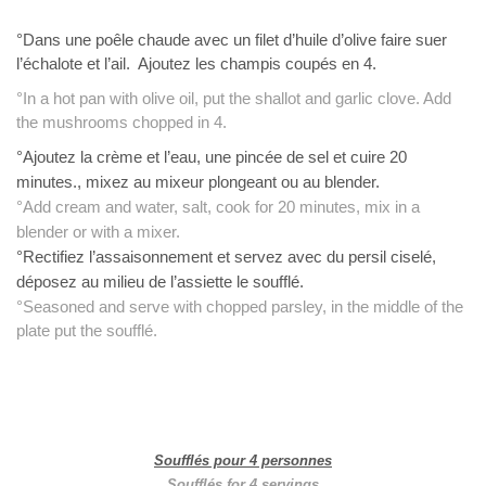
°Dans une poêle chaude avec un filet d’huile d’olive faire suer
l’échalote et l’ail. Ajoutez les champis coupés en 4.
°In a hot pan with olive oil, put the shallot and garlic clove. Add
the mushrooms chopped in 4.
°Ajoutez la crème et l’eau, une pincée de sel et cuire 20
minutes., mixez au mixeur plongeant ou au blender.
°Add cream and water, salt, cook for 20 minutes, mix in a
blender or with a mixer.
°Rectifiez l’assaisonnement et servez avec du persil ciselé,
déposez au milieu de l’assiette le soufflé.
°Seasoned and serve with chopped parsley, in the middle of the
plate put the soufflé.
Soufflés pour 4 personnes
Soufflés for 4 servings