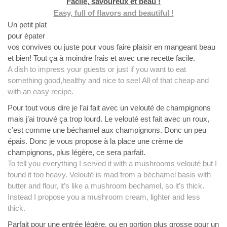
Facile, savoureux et beau !
Easy, full of flavors and beautiful !
Un petit plat
pour épater
vos convives ou juste pour vous faire plaisir en mangeant beau
et bien! Tout ça à moindre frais et avec une recette facile.
A dish to impress your guests or just if you want to eat
something good,healthy and nice to see! All of that cheap and
with an easy recipe.
Pour tout vous dire je l’ai fait avec un velouté de champignons
mais j’ai trouvé ça trop lourd. Le velouté est fait avec un roux,
c’est comme une béchamel aux champignons. Donc un peu
épais. Donc je vous propose à la place une crème de
champignons, plus légère, ce sera parfait.
To tell you everything I served it with a mushrooms velouté but I
found it too heavy. Velouté is mad from a béchamel basis with
butter and flour, it’s like a mushroom bechamel, so it’s thick.
Instead I propose you a mushroom cream, lighter and less
thick.
Parfait pour une entrée légère, ou en portion plus grosse pour un