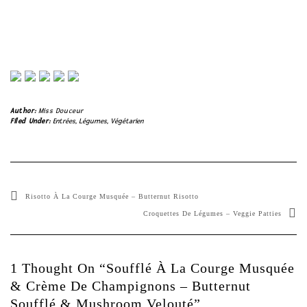
Author:
Miss Douceur
Filed Under:
Entrées
,
Légumes
,
Végétarien
Risotto À La Courge Musquée – Butternut Risotto
Croquettes De Légumes – Veggie Patties
1 Thought On “Soufflé À La Courge Musquée
& Crème De Champignons – Butternut
Soufflé & Mushroom Velouté”